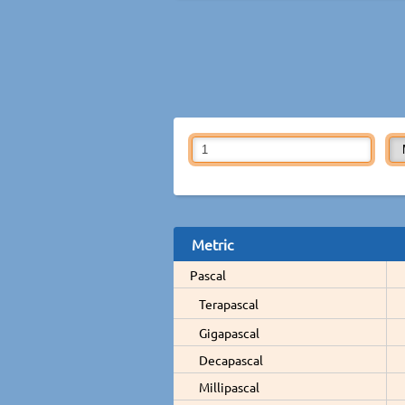
Metric
Pascal
Terapascal
Gigapascal
Decapascal
Millipascal