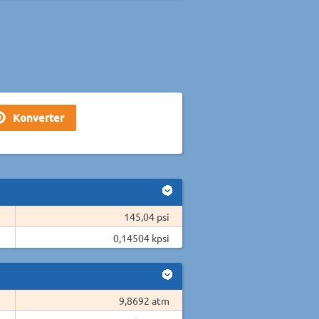
145,04 psi
0,14504 kpsi
9,8692 atm