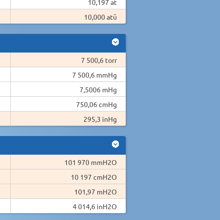
10,197 at
10,000 atü
7 500,6 torr
7 500,6 mmHg
7,5006 mHg
750,06 cmHg
295,3 inHg
101 970 mmH2O
10 197 cmH2O
101,97 mH2O
4 014,6 inH2O