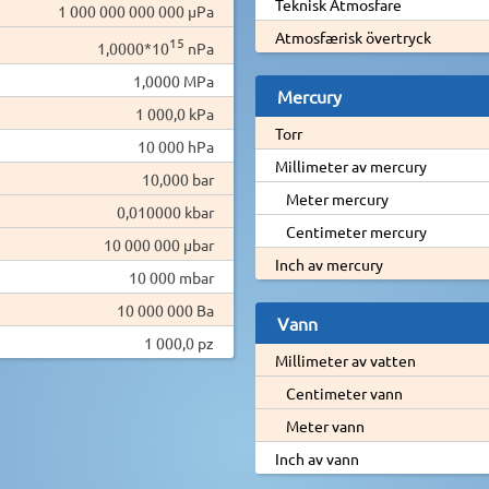
Teknisk Atmosfare
1 000 000 000 000 µPa
Atmosfærisk övertryck
15
1,0000*10
nPa
1,0000 MPa
Mercury
1 000,0 kPa
Torr
10 000 hPa
Millimeter av mercury
10,000 bar
Meter mercury
0,010000 kbar
Centimeter mercury
10 000 000 µbar
Inch av mercury
10 000 mbar
10 000 000 Ba
Vann
1 000,0 pz
Millimeter av vatten
Centimeter vann
Meter vann
Inch av vann