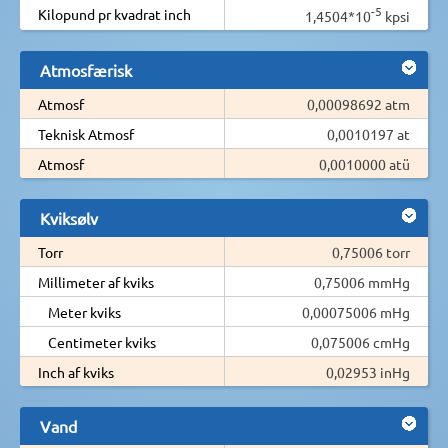
-5
Kilopund pr kvadrat inch
1,4504*10
kpsi
Atmosfærisk
Atmosf
0,00098692 atm
Teknisk Atmosf
0,0010197 at
Atmosf
0,0010000 atü
Kviksølv
Torr
0,75006 torr
Millimeter af kviks
0,75006 mmHg
Meter kviks
0,00075006 mHg
Centimeter kviks
0,075006 cmHg
Inch af kviks
0,02953 inHg
Vand