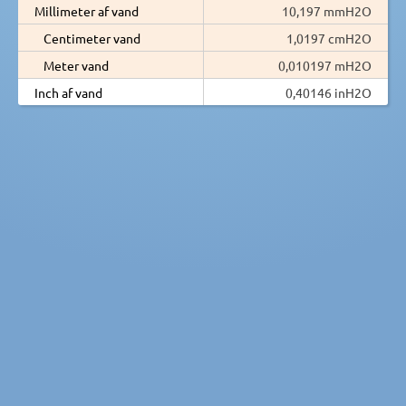
Millimeter af vand
10,197 mmH2O
Centimeter vand
1,0197 cmH2O
Meter vand
0,010197 mH2O
Inch af vand
0,40146 inH2O