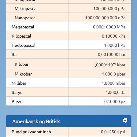
Mikropascal
100.000.000 µPa
Nanopascal
100.000.000.000 nPa
Megapascal
0,00010000 MPa
Kilopascal
0,10000 kPa
Hectopascal
1,0000 hPa
Bar
0,0010000 bar
-6
Kilobar
1,0000*10
kbar
Mikrobar
1.000,0 µbar
Millibar
1,0000 mbar
Barye
1.000,0 Ba
Pieze
0,10000 pz
Amerikansk og Britisk
Pund pr kvadrat inch
0,014504 psi