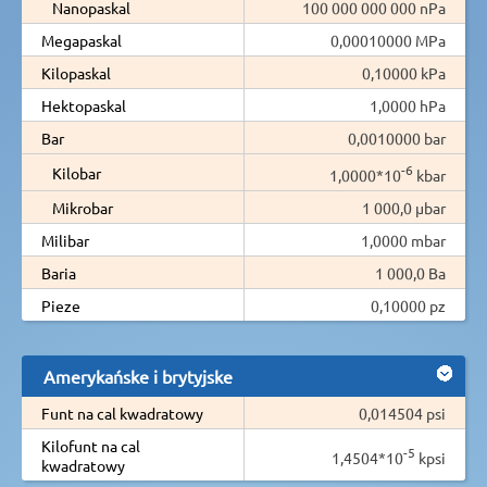
Nanopaskal
100 000 000 000 nPa
Megapaskal
0,00010000 MPa
Kilopaskal
0,10000 kPa
Hektopaskal
1,0000 hPa
Bar
0,0010000 bar
-6
Kilobar
1,0000*10
kbar
Mikrobar
1 000,0 µbar
Milibar
1,0000 mbar
Baria
1 000,0 Ba
Pieze
0,10000 pz
Amerykańske i brytyjske
Funt na cal kwadratowy
0,014504 psi
Kilofunt na cal
-5
1,4504*10
kpsi
kwadratowy