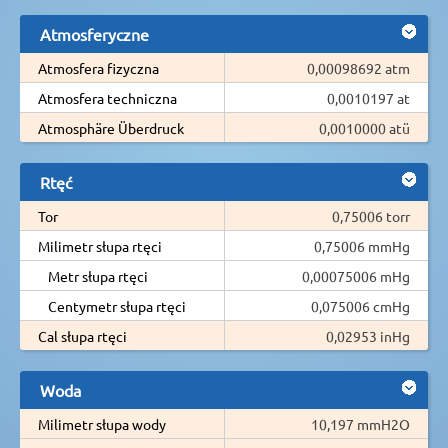
Atmosferyczne
Atmosfera fizyczna
0,00098692 atm
Atmosfera techniczna
0,0010197 at
Atmosphäre Überdruck
0,0010000 atü
Rtęć
Tor
0,75006 torr
Milimetr słupa rtęci
0,75006 mmHg
Metr słupa rtęci
0,00075006 mHg
Centymetr słupa rtęci
0,075006 cmHg
Cal słupa rtęci
0,02953 inHg
Woda
Milimetr słupa wody
10,197 mmH2O