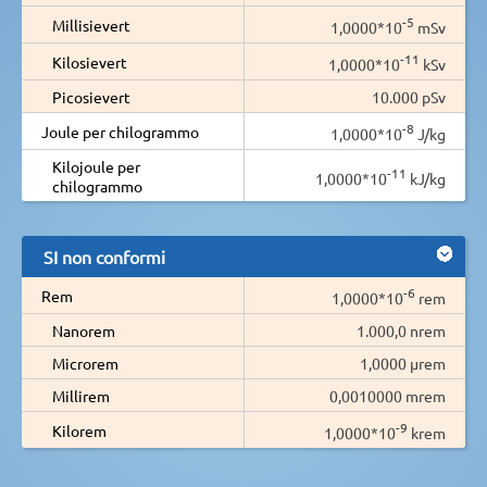
-5
Millisievert
1,0000*10
mSv
-11
Kilosievert
1,0000*10
kSv
Picosievert
10.000 pSv
-8
Joule per chilogrammo
1,0000*10
J/kg
Kilojoule per
-11
1,0000*10
kJ/kg
chilogrammo
SI non conformi
-6
Rem
1,0000*10
rem
Nanorem
1.000,0 nrem
Microrem
1,0000 µrem
Millirem
0,0010000 mrem
-9
Kilorem
1,0000*10
krem