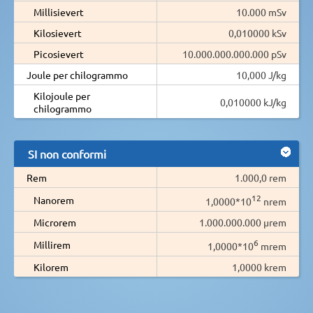
Millisievert
10.000 mSv
Kilosievert
0,010000 kSv
Picosievert
10.000.000.000.000 pSv
Joule per chilogrammo
10,000 J/kg
Kilojoule per
0,010000 kJ/kg
chilogrammo
SI non conformi
Rem
1.000,0 rem
12
Nanorem
1,0000*10
nrem
Microrem
1.000.000.000 µrem
6
Millirem
1,0000*10
mrem
Kilorem
1,0000 krem