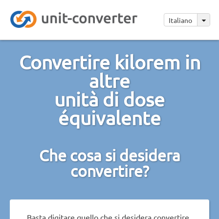
Italiano
Convertire kilorem in
altre
unità di dose
équivalente
Che cosa si desidera
convertire?
Basta digitare quello che si desidera convertire