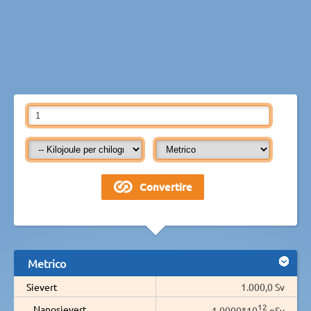
Metrico
Sievert
1.000,0 Sv
12
Nanosievert
1,0000*10
nSv