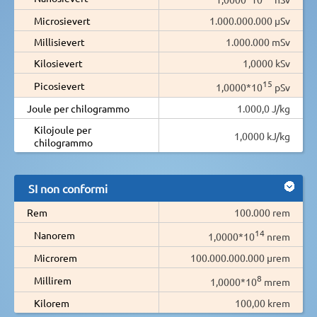
Microsievert
1.000.000.000 µSv
Millisievert
1.000.000 mSv
Kilosievert
1,0000 kSv
15
Picosievert
1,0000*10
pSv
Joule per chilogrammo
1.000,0 J/kg
Kilojoule per
1,0000 kJ/kg
chilogrammo
SI non conformi
Rem
100.000 rem
14
Nanorem
1,0000*10
nrem
Microrem
100.000.000.000 µrem
8
Millirem
1,0000*10
mrem
Kilorem
100,00 krem