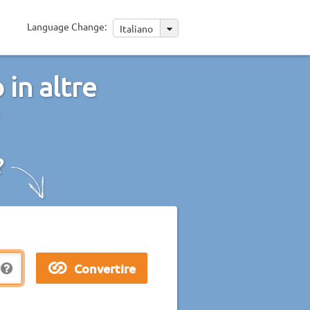
Language Change:
Italiano
in altre
?