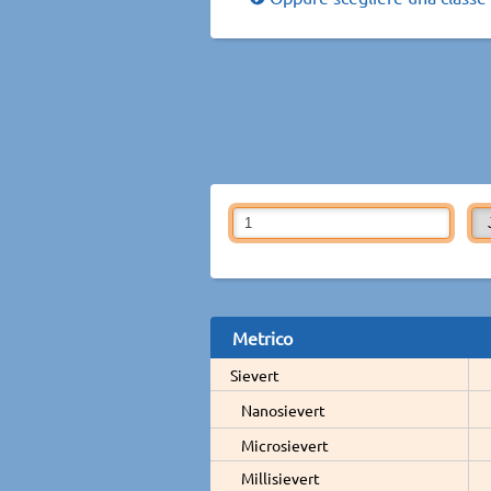
Metrico
Sievert
Nanosievert
Microsievert
Millisievert