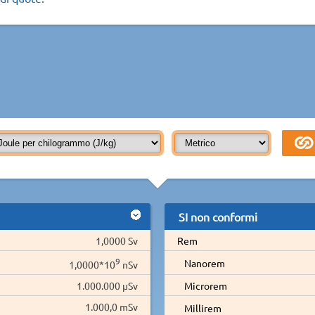
SI non conformi
1,0000 Sv
Rem
9
Nanorem
1,0000*10
nSv
1.000.000 µSv
Microrem
1.000,0 mSv
Millirem