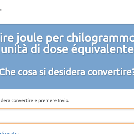
ire joule per chilogrammo 
unità di dose équivalente
Che cosa si desidera convertire
sidera convertire e premere Invio.
di quote: