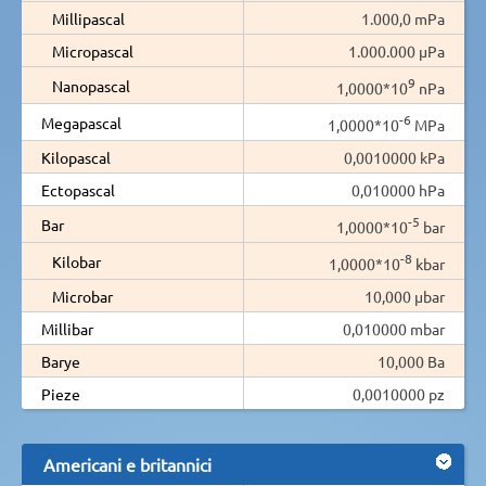
Millipascal
1.000,0 mPa
Micropascal
1.000.000 µPa
9
Nanopascal
1,0000*10
nPa
-6
Megapascal
1,0000*10
MPa
Kilopascal
0,0010000 kPa
Ectopascal
0,010000 hPa
-5
Bar
1,0000*10
bar
-8
Kilobar
1,0000*10
kbar
Microbar
10,000 µbar
Millibar
0,010000 mbar
Barye
10,000 Ba
Pieze
0,0010000 pz
Americani e britannici