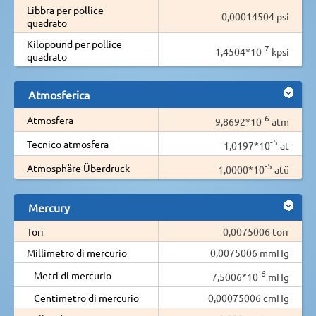
Libbra per pollice
0,00014504 psi
quadrato
Kilopound per pollice
-7
1,4504*10
kpsi
quadrato
Atmosferica
-6
Atmosfera
9,8692*10
atm
-5
Tecnico atmosfera
1,0197*10
at
-5
Atmosphäre Überdruck
1,0000*10
atü
Mercury
Torr
0,0075006 torr
Millimetro di mercurio
0,0075006 mmHg
-6
Metri di mercurio
7,5006*10
mHg
Centimetro di mercurio
0,00075006 cmHg