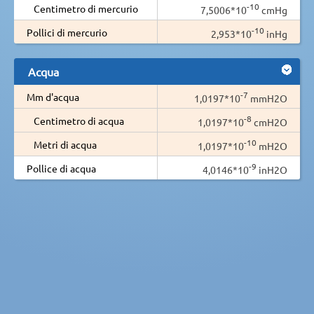
-10
Centimetro di mercurio
7,5006*10
cmHg
-10
Pollici di mercurio
2,953*10
inHg
Acqua
-7
Mm d'acqua
1,0197*10
mmH2O
-8
Centimetro di acqua
1,0197*10
cmH2O
-10
Metri di acqua
1,0197*10
mH2O
-9
Pollice di acqua
4,0146*10
inH2O