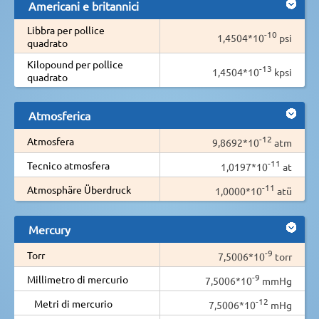
Americani e britannici
Libbra per pollice
-10
1,4504*10
psi
quadrato
Kilopound per pollice
-13
1,4504*10
kpsi
quadrato
Atmosferica
-12
Atmosfera
9,8692*10
atm
-11
Tecnico atmosfera
1,0197*10
at
-11
Atmosphäre Überdruck
1,0000*10
atü
Mercury
-9
Torr
7,5006*10
torr
-9
Millimetro di mercurio
7,5006*10
mmHg
-12
Metri di mercurio
7,5006*10
mHg