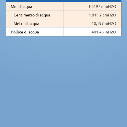
Mm d'acqua
10.197 mmH2O
Centimetro di acqua
1.019,7 cmH2O
Metri di acqua
10,197 mH2O
Pollice di acqua
401,46 inH2O