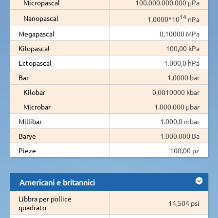
Micropascal
100.000.000.000 µPa
14
Nanopascal
1,0000*10
nPa
Megapascal
0,10000 MPa
Kilopascal
100,00 kPa
Ectopascal
1.000,0 hPa
Bar
1,0000 bar
Kilobar
0,0010000 kbar
Microbar
1.000.000 µbar
Millibar
1.000,0 mbar
Barye
1.000.000 Ba
Pieze
100,00 pz
Americani e britannici
Libbra per pollice
14,504 psi
quadrato