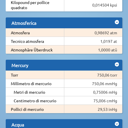
Kilopound per pollice
0,014504 kpsi
quadrato
Atmosferica
Atmosfera
0,98692 atm
Tecnico atmosfera
1,0197 at
Atmosphäre Überdruck
1,0000 atü
Mercury
Torr
750,06 torr
Millimetro di mercurio
750,06 mmHg
Metri di mercurio
0,75006 mHg
Centimetro di mercurio
75,006 cmHg
Pollici di mercurio
29,53 inHg
Acqua