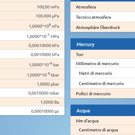
100,00 mPa
Atmosfera
100.000 µPa
Tecnico atmosfera
8
1,0000*10
nPa
Atmosphäre Überdruck
-7
1,0000*10
MPa
Mercury
0,00010000 kPa
0,0010000 hPa
Torr
-6
Millimetro di mercurio
1,0000*10
bar
Metri di mercurio
-9
1,0000*10
kbar
Centimetro di mercurio
1,0000 µbar
0,0010000 mbar
Pollici di mercurio
1,0000 Ba
Acqua
0,00010000 pz
Mm d'acqua
Centimetro di acqua