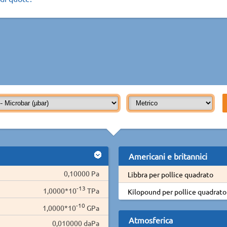
Americani e britannici
0,10000 Pa
Libbra per pollice quadrato
-13
1,0000*10
TPa
Kilopound per pollice quadrato
-10
1,0000*10
GPa
Atmosferica
0,010000 daPa