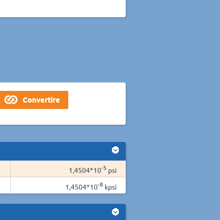
-5
1,4504*10
psi
-8
1,4504*10
kpsi