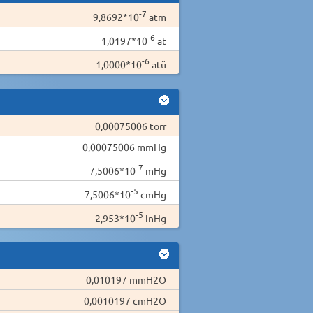
-7
9,8692*10
atm
-6
1,0197*10
at
-6
1,0000*10
atü
0,00075006 torr
0,00075006 mmHg
-7
7,5006*10
mHg
-5
7,5006*10
cmHg
-5
2,953*10
inHg
0,010197 mmH2O
0,0010197 cmH2O