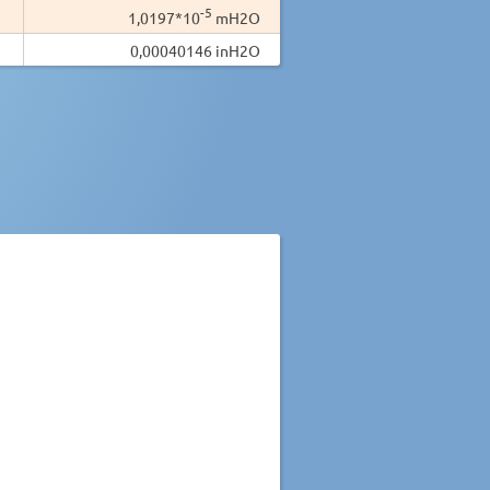
-5
1,0197*10
mH2O
0,00040146 inH2O