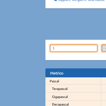
Metrico
Pascal
Terapascal
Gigapascal
Decapascal