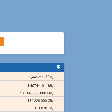
17
1,4412*10
B/min
14
1,4074*10
kB/min
137 440 000 000 MB/min
134 220 000 GB/min
131 070 TB/min