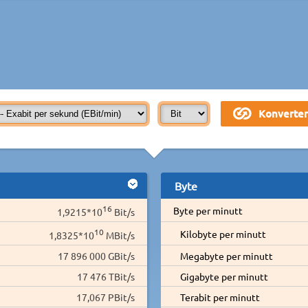
Byte
16
Byte per minutt
1,9215*10
Bit/s
10
Kilobyte per minutt
1,8325*10
MBit/s
17 896 000 GBit/s
Megabyte per minutt
17 476 TBit/s
Gigabyte per minutt
17,067 PBit/s
Terabit per minutt