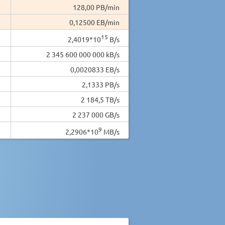
128,00 PB/min
0,12500 EB/min
15
2,4019*10
B/s
2 345 600 000 000 kB/s
0,0020833 EB/s
2,1333 PB/s
2 184,5 TB/s
2 237 000 GB/s
9
2,2906*10
MB/s