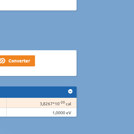
-20
3,8267*10
cal
1,0000 eV