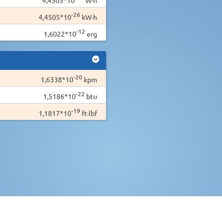
-26
4,4505*10
kW·h
-12
1,6022*10
erg
-20
1,6338*10
kpm
-22
1,5186*10
btu
-19
1,1817*10
ft·lbf