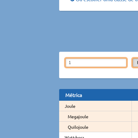
Métrica
Joule
Megajoule
Quilojoule
Watt-hora