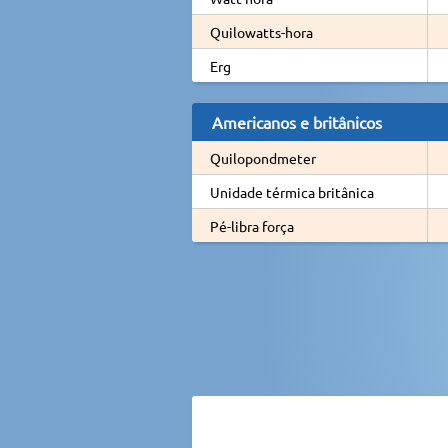
Quilowatts-hora
Erg
Americanos e britânicos
Quilopondmeter
Unidade térmica britânica
Pé-libra força