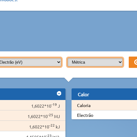
Calor
-19
Caloria
1,6022*10
J
-25
Electrão
1,6022*10
MJ
-22
1,6022*10
kJ
-23
4,4505*10
W·h