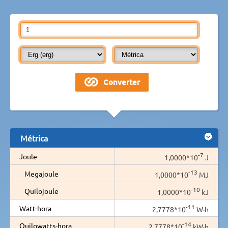
Métrica
-7
Joule
1,0000*10
J
-13
Megajoule
1,0000*10
MJ
-10
Quilojoule
1,0000*10
kJ
-11
Watt-hora
2,7778*10
W·h
-14
Quilowatts-hora
2,7778*10
kW·h