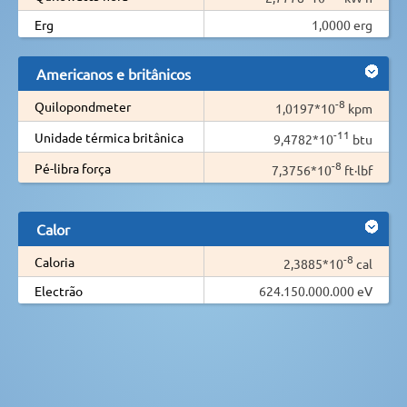
Erg
1,0000 erg
Americanos e britânicos
-8
Quilopondmeter
1,0197*10
kpm
-11
Unidade térmica britânica
9,4782*10
btu
-8
Pé-libra força
7,3756*10
ft·lbf
Calor
-8
Caloria
2,3885*10
cal
Electrão
624.150.000.000 eV