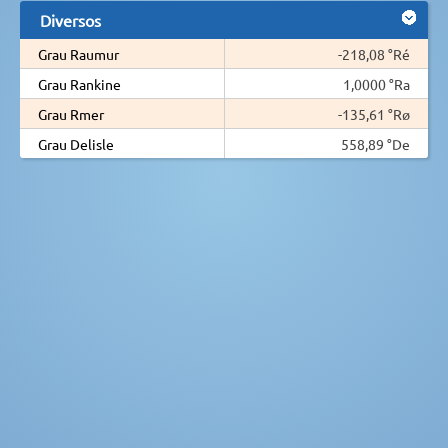
Diversos
Grau Raumur
-218,08 °Ré
Grau Rankine
1,0000 °Ra
Grau Rmer
-135,61 °Rø
Grau Delisle
558,89 °De