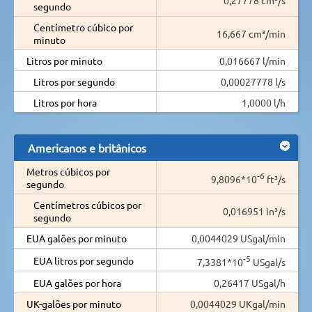
segundo
Centímetro cúbico por
16,667 cm³/min
minuto
Litros por minuto
0,016667 l/min
Litros por segundo
0,00027778 l/s
Litros por hora
1,0000 l/h
Americanos e britânicos
Metros cúbicos por
-6
9,8096*10
ft³/s
segundo
Centímetros cúbicos por
0,016951 in³/s
segundo
EUA galões por minuto
0,0044029 USgal/min
-5
EUA litros por segundo
7,3381*10
USgal/s
EUA galões por hora
0,26417 USgal/h
UK-galões por minuto
0,0044029 UKgal/min