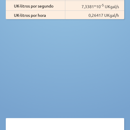
-5
UK-litros por segundo
7,3381*10
UKgal/s
UK-litros por hora
0,26417 UKgal/h