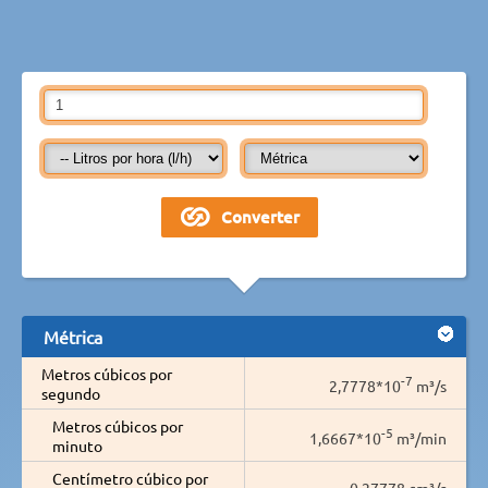
Métrica
Metros cúbicos por
-7
2,7778*10
m³/s
segundo
Metros cúbicos por
-5
1,6667*10
m³/min
minuto
Centímetro cúbico por
0,27778 cm³/s