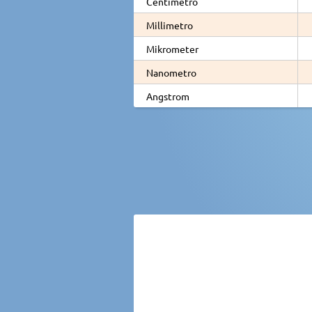
Centimetro
Millimetro
Mikrometer
Nanometro
Angstrom