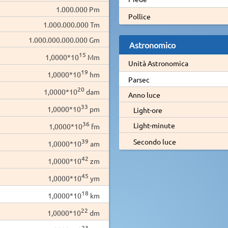
1.000.000 Pm
Pollice
1.000.000.000 Tm
1.000.000.000.000 Gm
Astronomico
15
1,0000*10
Mm
Unità Astronomica
19
1,0000*10
hm
Parsec
20
1,0000*10
dam
Anno luce
33
1,0000*10
pm
Light-ore
36
Light-minute
1,0000*10
fm
39
Secondo luce
1,0000*10
am
42
1,0000*10
zm
45
1,0000*10
ym
18
1,0000*10
km
22
1,0000*10
dm
23