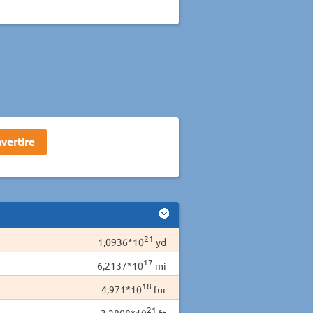
21
1,0936*10
yd
17
6,2137*10
mi
18
4,971*10
fur
21
3,2808*10
ft