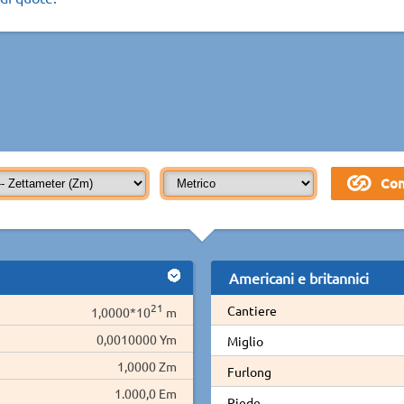
Americani e britannici
21
Cantiere
1,0000*10
m
0,0010000 Ym
Miglio
1,0000 Zm
Furlong
1.000,0 Em
Piede