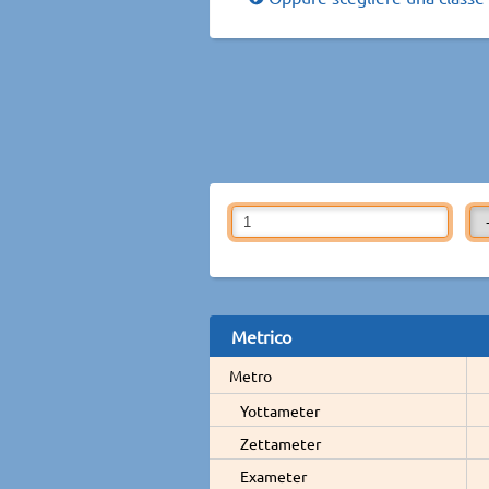
Metrico
Metro
Yottameter
Zettameter
Exameter