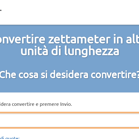
nvertire zettameter in al
unità di lunghezza
Che cosa si desidera convertire
sidera convertire e premere Invio.
di quote: