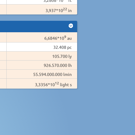
22
3,937*10
in
9
6,6846*10
au
32.408 pc
105.700 ly
926.570.000 lh
55.594.000.000 lmin
12
3,3356*10
light s