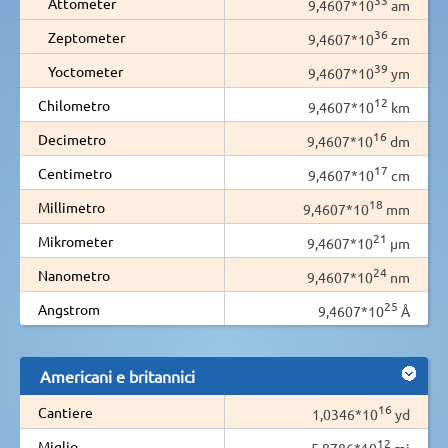
Attometer
9,4607*10
am
36
Zeptometer
9,4607*10
zm
39
Yoctometer
9,4607*10
ym
12
Chilometro
9,4607*10
km
16
Decimetro
9,4607*10
dm
17
Centimetro
9,4607*10
cm
18
Millimetro
9,4607*10
mm
21
Mikrometer
9,4607*10
µm
24
Nanometro
9,4607*10
nm
25
Angstrom
9,4607*10
Å
Americani e britannici
16
Cantiere
1,0346*10
yd
12
Miglio
5,8786*10
mi