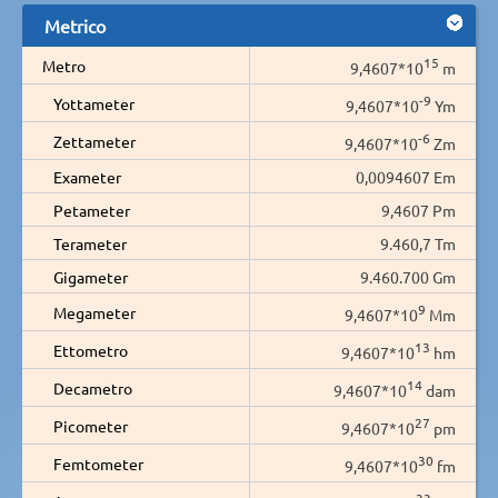
Metrico
15
Metro
9,4607*10
m
-9
Yottameter
9,4607*10
Ym
-6
Zettameter
9,4607*10
Zm
Exameter
0,0094607 Em
Petameter
9,4607 Pm
Terameter
9.460,7 Tm
Gigameter
9.460.700 Gm
9
Megameter
9,4607*10
Mm
13
Ettometro
9,4607*10
hm
14
Decametro
9,4607*10
dam
27
Picometer
9,4607*10
pm
30
Femtometer
9,4607*10
fm
33