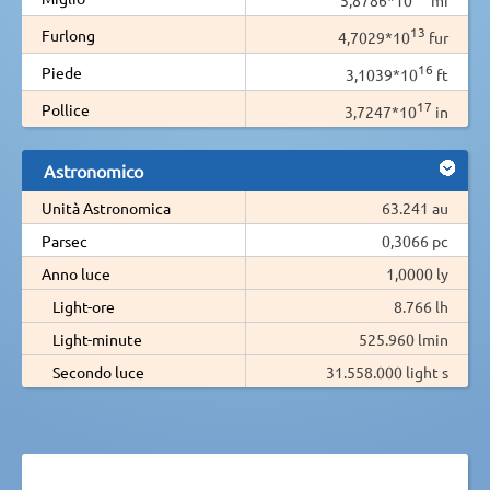
13
Furlong
4,7029*10
fur
16
Piede
3,1039*10
ft
17
Pollice
3,7247*10
in
Astronomico
Unità Astronomica
63.241 au
Parsec
0,3066 pc
Anno luce
1,0000 ly
Light-ore
8.766 lh
Light-minute
525.960 lmin
Secondo luce
31.558.000 light s