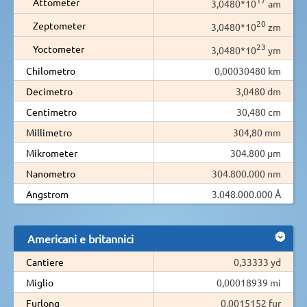
Attometer
3,0480*10
am
20
Zeptometer
3,0480*10
zm
23
Yoctometer
3,0480*10
ym
Chilometro
0,00030480 km
Decimetro
3,0480 dm
Centimetro
30,480 cm
Millimetro
304,80 mm
Mikrometer
304.800 µm
Nanometro
304.800.000 nm
Angstrom
3.048.000.000 Å
Americani e britannici
Cantiere
0,33333 yd
Miglio
0,00018939 mi
Furlong
0,0015152 fur