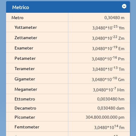
Metrico
Metro
0,30480 m
-25
Yottameter
3,0480*10
Ym
-22
Zettameter
3,0480*10
Zm
-19
Exameter
3,0480*10
Em
-16
Petameter
3,0480*10
Pm
-13
Terameter
3,0480*10
Tm
-10
Gigameter
3,0480*10
Gm
-7
Megameter
3,0480*10
Mm
Ettometro
0,0030480 hm
Decametro
0,030480 dam
Picometer
304.800.000.000 pm
14
Femtometer
3,0480*10
fm
17