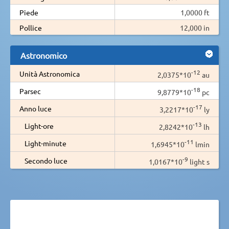
Piede
1,0000 ft
Pollice
12,000 in
Astronomico
-12
Unità Astronomica
2,0375*10
au
-18
Parsec
9,8779*10
pc
-17
Anno luce
3,2217*10
ly
-13
Light-ore
2,8242*10
lh
-11
Light-minute
1,6945*10
lmin
-9
Secondo luce
1,0167*10
light s