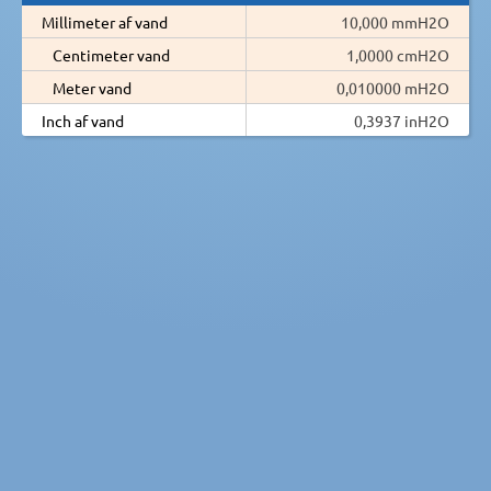
Millimeter af vand
10,000 mmH2O
Centimeter vand
1,0000 cmH2O
Meter vand
0,010000 mH2O
Inch af vand
0,3937 inH2O