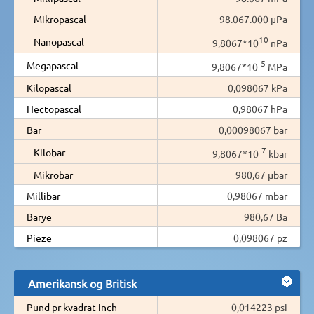
Mikropascal
98.067.000 µPa
10
Nanopascal
9,8067*10
nPa
-5
Megapascal
9,8067*10
MPa
Kilopascal
0,098067 kPa
Hectopascal
0,98067 hPa
Bar
0,00098067 bar
-7
Kilobar
9,8067*10
kbar
Mikrobar
980,67 µbar
Millibar
0,98067 mbar
Barye
980,67 Ba
Pieze
0,098067 pz
Amerikansk og Britisk
Pund pr kvadrat inch
0,014223 psi