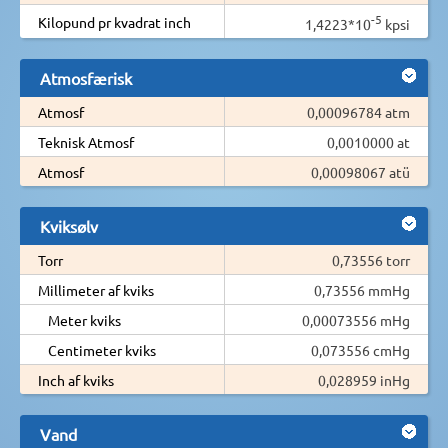
-5
Kilopund pr kvadrat inch
1,4223*10
kpsi
Atmosfærisk
Atmosf
0,00096784 atm
Teknisk Atmosf
0,0010000 at
Atmosf
0,00098067 atü
Kviksølv
Torr
0,73556 torr
Millimeter af kviks
0,73556 mmHg
Meter kviks
0,00073556 mHg
Centimeter kviks
0,073556 cmHg
Inch af kviks
0,028959 inHg
Vand