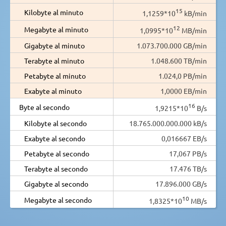
15
Kilobyte al minuto
1,1259*10
kB/min
12
Megabyte al minuto
1,0995*10
MB/min
Gigabyte al minuto
1.073.700.000 GB/min
Terabyte al minuto
1.048.600 TB/min
Petabyte al minuto
1.024,0 PB/min
Exabyte al minuto
1,0000 EB/min
16
Byte al secondo
1,9215*10
B/s
Kilobyte al secondo
18.765.000.000.000 kB/s
Exabyte al secondo
0,016667 EB/s
Petabyte al secondo
17,067 PB/s
Terabyte al secondo
17.476 TB/s
Gigabyte al secondo
17.896.000 GB/s
10
Megabyte al secondo
1,8325*10
MB/s