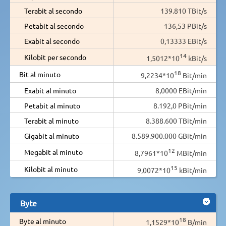
Terabit al secondo
139.810 TBit/s
Petabit al secondo
136,53 PBit/s
Exabit al secondo
0,13333 EBit/s
14
Kilobit per secondo
1,5012*10
kBit/s
18
Bit al minuto
9,2234*10
Bit/min
Exabit al minuto
8,0000 EBit/min
Petabit al minuto
8.192,0 PBit/min
Terabit al minuto
8.388.600 TBit/min
Gigabit al minuto
8.589.900.000 GBit/min
12
Megabit al minuto
8,7961*10
MBit/min
15
Kilobit al minuto
9,0072*10
kBit/min
Byte
18
Byte al minuto
1,1529*10
B/min