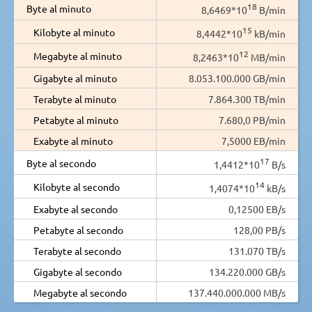
18
Byte al minuto
8,6469*10
B/min
15
Kilobyte al minuto
8,4442*10
kB/min
12
Megabyte al minuto
8,2463*10
MB/min
Gigabyte al minuto
8.053.100.000 GB/min
Terabyte al minuto
7.864.300 TB/min
Petabyte al minuto
7.680,0 PB/min
Exabyte al minuto
7,5000 EB/min
17
Byte al secondo
1,4412*10
B/s
14
Kilobyte al secondo
1,4074*10
kB/s
Exabyte al secondo
0,12500 EB/s
Petabyte al secondo
128,00 PB/s
Terabyte al secondo
131.070 TB/s
Gigabyte al secondo
134.220.000 GB/s
Megabyte al secondo
137.440.000.000 MB/s