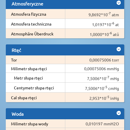
Atmosferyczne
-7
Atmosfera fizyczna
9,8692*10
atm
-6
Atmosfera techniczna
1,0197*10
at
-6
Atmosphäre Überdruck
1,0000*10
atü
Rtęć
Tor
0,00075006 torr
Milimetr słupa rtęci
0,00075006 mmHg
-7
Metr słupa rtęci
7,5006*10
mHg
-5
Centymetr słupa rtęci
7,5006*10
cmHg
-5
Cal słupa rtęci
2,953*10
inHg
Woda
Milimetr słupa wody
0,010197 mmH2O