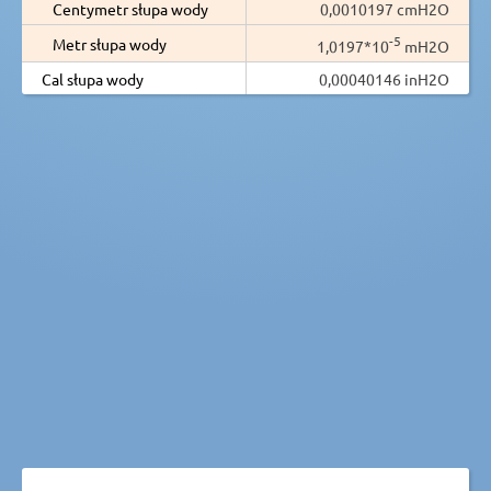
Centymetr słupa wody
0,0010197 cmH2O
-5
Metr słupa wody
1,0197*10
mH2O
Cal słupa wody
0,00040146 inH2O