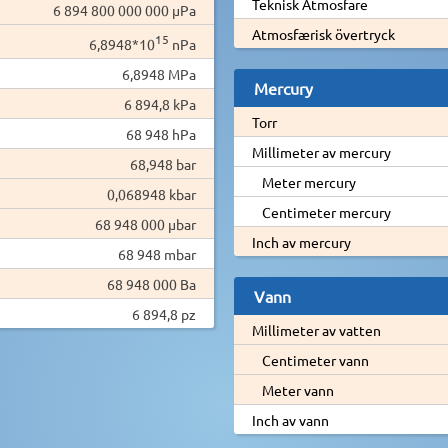
Teknisk Atmosfare
6 894 800 000 000 µPa
Atmosfærisk övertryck
15
6,8948*10
nPa
6,8948 MPa
Mercury
6 894,8 kPa
Torr
68 948 hPa
Millimeter av mercury
68,948 bar
Meter mercury
0,068948 kbar
Centimeter mercury
68 948 000 µbar
Inch av mercury
68 948 mbar
68 948 000 Ba
Vann
6 894,8 pz
Millimeter av vatten
Centimeter vann
Meter vann
Inch av vann