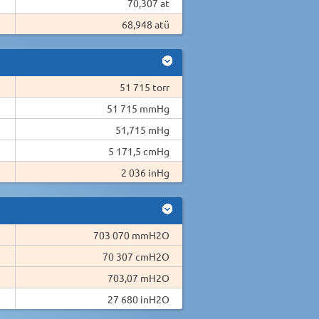
70,307 at
68,948 atü
51 715 torr
51 715 mmHg
51,715 mHg
5 171,5 cmHg
2 036 inHg
703 070 mmH2O
70 307 cmH2O
703,07 mH2O
27 680 inH2O