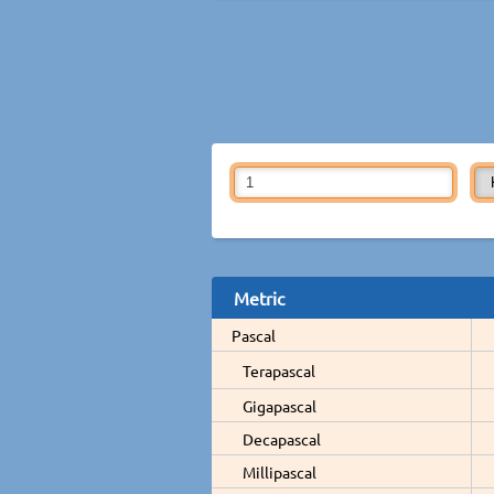
Metric
Pascal
Terapascal
Gigapascal
Decapascal
Millipascal