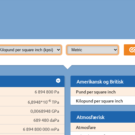
Amerikansk og Britisk
6 894 800 Pa
Pund per square inch
-6
Kilopund per square inch
6,8948*10
TPa
0,0068948 GPa
Atmosfærisk
689 480 daPa
Atmosfare
6 894 800 000 mPa