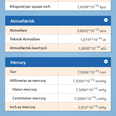
-16
Kilopund per square inch
1,4504*10
kpsi
Atmosfærisk
-15
Atmosfare
9,8692*10
atm
-14
Teknisk Atmosfare
1,0197*10
at
-14
Atmosfærisk övertryck
1,0000*10
atü
Mercury
-12
Torr
7,5006*10
torr
-12
Millimeter av mercury
7,5006*10
mmHg
-15
Meter mercury
7,5006*10
mHg
-13
Centimeter mercury
7,5006*10
cmHg
-13
Inch av mercury
2,953*10
inHg