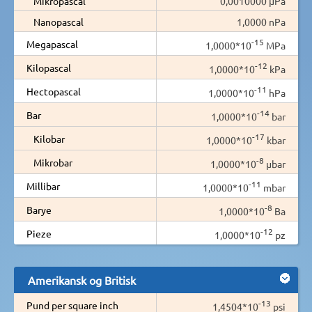
Mikropascal
0,0010000 µPa
Nanopascal
1,0000 nPa
-15
Megapascal
1,0000*10
MPa
-12
Kilopascal
1,0000*10
kPa
-11
Hectopascal
1,0000*10
hPa
-14
Bar
1,0000*10
bar
-17
Kilobar
1,0000*10
kbar
-8
Mikrobar
1,0000*10
µbar
-11
Millibar
1,0000*10
mbar
-8
Barye
1,0000*10
Ba
-12
Pieze
1,0000*10
pz
Amerikansk og Britisk
-13
Pund per square inch
1,4504*10
psi