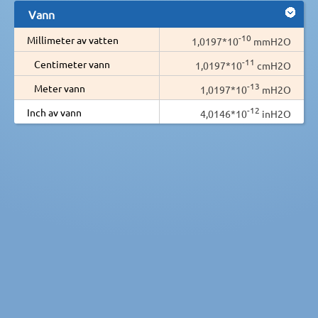
Vann
-10
Millimeter av vatten
1,0197*10
mmH2O
-11
Centimeter vann
1,0197*10
cmH2O
-13
Meter vann
1,0197*10
mH2O
-12
Inch av vann
4,0146*10
inH2O