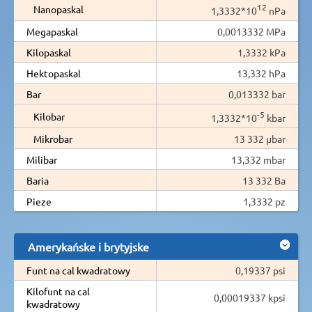
12
Nanopaskal
1,3332*10
nPa
Megapaskal
0,0013332 MPa
Kilopaskal
1,3332 kPa
Hektopaskal
13,332 hPa
Bar
0,013332 bar
-5
Kilobar
1,3332*10
kbar
Mikrobar
13 332 µbar
Milibar
13,332 mbar
Baria
13 332 Ba
Pieze
1,3332 pz
Amerykańske i brytyjske
Funt na cal kwadratowy
0,19337 psi
Kilofunt na cal
0,00019337 kpsi
kwadratowy