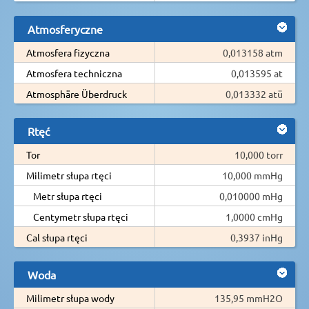
Atmosferyczne
Atmosfera fizyczna
0,013158 atm
Atmosfera techniczna
0,013595 at
Atmosphäre Überdruck
0,013332 atü
Rtęć
Tor
10,000 torr
Milimetr słupa rtęci
10,000 mmHg
Metr słupa rtęci
0,010000 mHg
Centymetr słupa rtęci
1,0000 cmHg
Cal słupa rtęci
0,3937 inHg
Woda
Milimetr słupa wody
135,95 mmH2O