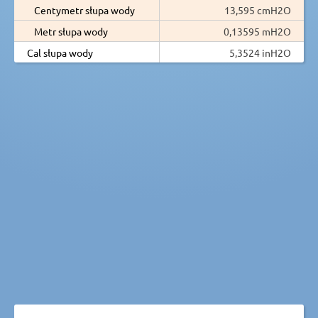
Centymetr słupa wody
13,595 cmH2O
Metr słupa wody
0,13595 mH2O
Cal słupa wody
5,3524 inH2O