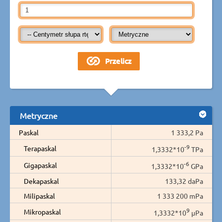
Metryczne
Paskal
1 333,2 Pa
-9
Terapaskal
1,3332*10
TPa
-6
Gigapaskal
1,3332*10
GPa
Dekapaskal
133,32 daPa
Milipaskal
1 333 200 mPa
9
Mikropaskal
1,3332*10
µPa