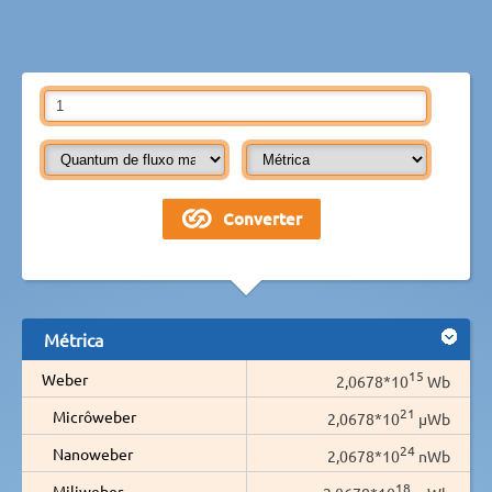
Métrica
15
Weber
2,0678*10
Wb
21
Micrôweber
2,0678*10
µWb
24
Nanoweber
2,0678*10
nWb
18
Miliweber