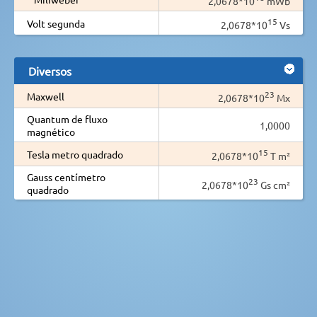
2,0678*10
mWb
15
Volt segunda
2,0678*10
Vs
Diversos
23
Maxwell
2,0678*10
Mx
Quantum de fluxo
1,0000
magnético
15
Tesla metro quadrado
2,0678*10
T m²
Gauss centímetro
23
2,0678*10
Gs cm²
quadrado