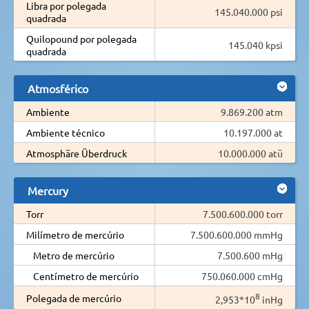
Libra por polegada
145.040.000 psi
quadrada
Quilopound por polegada
145.040 kpsi
quadrada
Atmosférico
Ambiente
9.869.200 atm
Ambiente técnico
10.197.000 at
Atmosphäre Überdruck
10.000.000 atü
Mercury
Torr
7.500.600.000 torr
Milímetro de mercúrio
7.500.600.000 mmHg
Metro de mercúrio
7.500.600 mHg
Centímetro de mercúrio
750.060.000 cmHg
8
Polegada de mercúrio
2,953*10
inHg