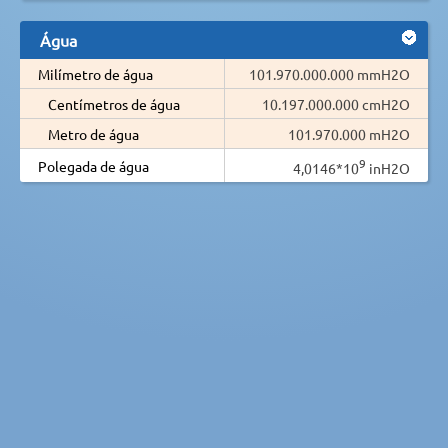
Água
Milímetro de água
101.970.000.000 mmH2O
Centímetros de água
10.197.000.000 cmH2O
Metro de água
101.970.000 mH2O
9
Polegada de água
4,0146*10
inH2O