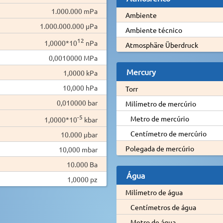
1.000.000 mPa
Ambiente
1.000.000.000 µPa
Ambiente técnico
12
1,0000*10
nPa
Atmosphäre Überdruck
0,0010000 MPa
Mercury
1,0000 kPa
10,000 hPa
Torr
0,010000 bar
Milímetro de mercúrio
-5
Metro de mercúrio
1,0000*10
kbar
Centímetro de mercúrio
10.000 µbar
Polegada de mercúrio
10,000 mbar
10.000 Ba
Água
1,0000 pz
Milímetro de água
Centímetros de água
Metro de água