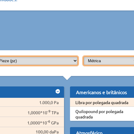
Americanos e britânicos
1.000,0 Pa
Libra por polegada quadrada
-9
Quilopound por polegada
1,0000*10
TPa
quadrada
-6
1,0000*10
GPa
100,00 daPa
Atmosférico