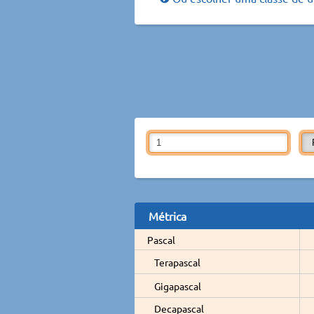
Métrica
Pascal
Terapascal
Gigapascal
Decapascal