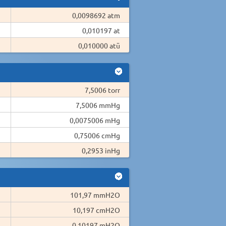
0,0098692 atm
0,010197 at
0,010000 atü
7,5006 torr
7,5006 mmHg
0,0075006 mHg
0,75006 cmHg
0,2953 inHg
101,97 mmH2O
10,197 cmH2O
0,10197 mH2O