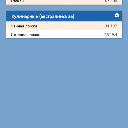
Стакан
672.00
Кулинарные (австралийские)
Чайная ложка
31,797
Столовая ложка
7,949.4