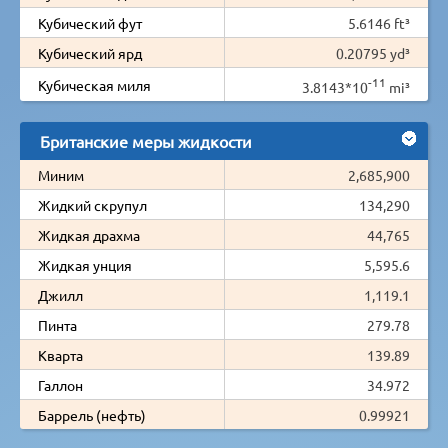
Кубический фут
5.6146 ft³
Кубический ярд
0.20795 yd³
-11
Кубическая миля
3.8143*10
mi³
Британские меры жидкости
Миним
2,685,900
Жидкий скрупул
134,290
Жидкая драхма
44,765
Жидкая унция
5,595.6
Джилл
1,119.1
Пинта
279.78
Кварта
139.89
Галлон
34.972
Баррель (нефть)
0.99921