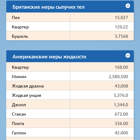
Британские меры сыпучих тел
Пек
15.027
Квартер
120.22
Бушель
3.7568
Американские меры жидкости
Квартер
168.00
Миним
2,580,500
Жидкая драхма
43,008
Жидкая унция
5,376.0
Джилл
1,344.0
Стакан
672.00
Пинта
336.00
Галлон
42.000