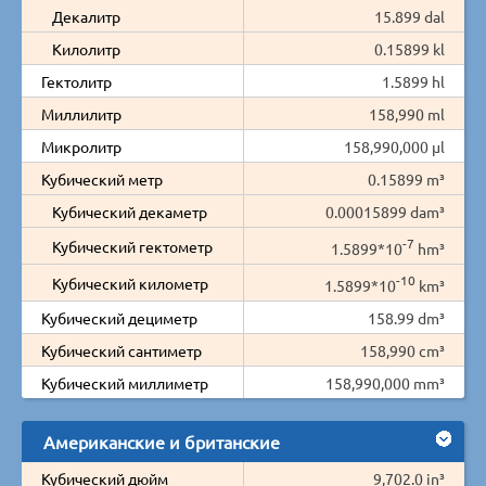
Декалитр
15.899 dal
Килолитр
0.15899 kl
Гектолитр
1.5899 hl
Миллилитр
158,990 ml
Микролитр
158,990,000 µl
Кубический метр
0.15899 m³
Кубический декаметр
0.00015899 dam³
-7
Кубический гектометр
1.5899*10
hm³
-10
Кубический километр
1.5899*10
km³
Кубический дециметр
158.99 dm³
Кубический сантиметр
158,990 cm³
Кубический миллиметр
158,990,000 mm³
Американские и британские
Кубический дюйм
9,702.0 in³