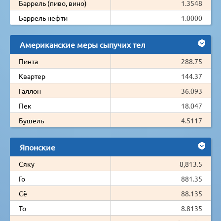
Баррель (пиво, вино)
1.3548
Баррель нефти
1.0000
Американские меры сыпучих тел
Пинта
288.75
Квартер
144.37
Галлон
36.093
Пек
18.047
Бушель
4.5117
Японские
Сяку
8,813.5
Го
881.35
Сё
88.135
То
8.8135