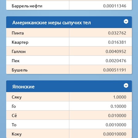
Баррель нефти
0.00011346
Американские меры сыпучих тел
Пинта
0.032762
Квартер
0.016381
Галлон
0.0040952
Пек
0.0020476
Бушель
0.00051191
Японские
Сяку
1.0000
Го
0.10000
Сё
0.010000
То
0.0010000
Коку
0.00010000