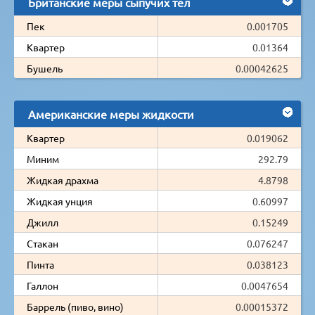
Британские меры сыпучих тел
Пек
0.001705
Квартер
0.01364
Бушель
0.00042625
Американские меры жидкости
Квартер
0.019062
Миним
292.79
Жидкая драхма
4.8798
Жидкая унция
0.60997
Джилл
0.15249
Стакан
0.076247
Пинта
0.038123
Галлон
0.0047654
Баррель (пиво, вино)
0.00015372