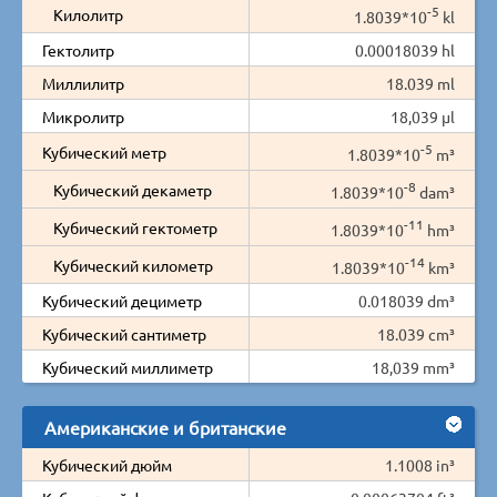
-5
Килолитр
1.8039*10
kl
Гектолитр
0.00018039 hl
Миллилитр
18.039 ml
Микролитр
18,039 µl
-5
Кубический метр
1.8039*10
m³
-8
Кубический декаметр
1.8039*10
dam³
-11
Кубический гектометр
1.8039*10
hm³
-14
Кубический километр
1.8039*10
km³
Кубический дециметр
0.018039 dm³
Кубический сантиметр
18.039 cm³
Кубический миллиметр
18,039 mm³
Американские и британские
Кубический дюйм
1.1008 in³