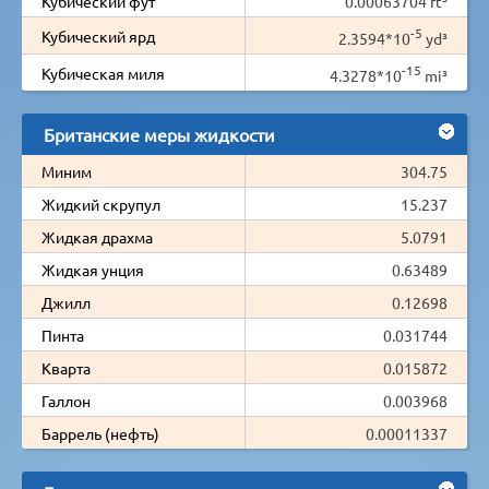
Кубический фут
0.00063704 ft³
-5
Кубический ярд
2.3594*10
yd³
-15
Кубическая миля
4.3278*10
mi³
Британские меры жидкости
Миним
304.75
Жидкий скрупул
15.237
Жидкая драхма
5.0791
Жидкая унция
0.63489
Джилл
0.12698
Пинта
0.031744
Кварта
0.015872
Галлон
0.003968
Баррель (нефть)
0.00011337