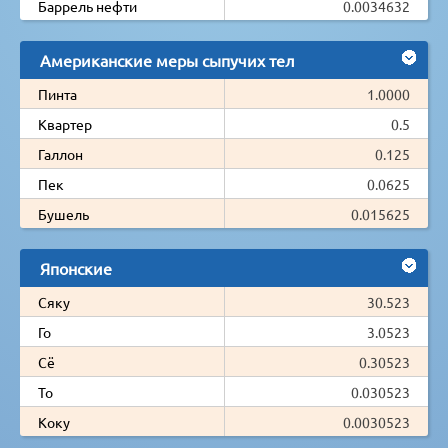
Баррель нефти
0.0034632
Американские меры сыпучих тел
Пинта
1.0000
Квартер
0.5
Галлон
0.125
Пек
0.0625
Бушель
0.015625
Японские
Сяку
30.523
Го
3.0523
Сё
0.30523
То
0.030523
Коку
0.0030523