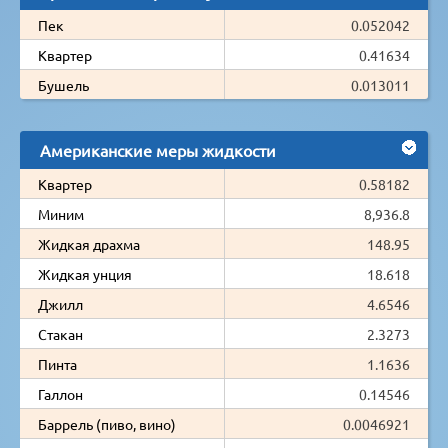
Пек
0.052042
Квартер
0.41634
Бушель
0.013011
Американские меры жидкости
Квартер
0.58182
Миним
8,936.8
Жидкая драхма
148.95
Жидкая унция
18.618
Джилл
4.6546
Стакан
2.3273
Пинта
1.1636
Галлон
0.14546
Баррель (пиво, вино)
0.0046921