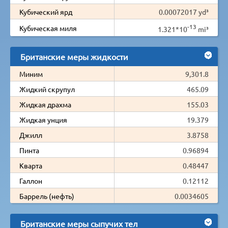
Кубический ярд
0.00072017 yd³
-13
Кубическая миля
1.321*10
mi³
Британские меры жидкости
Миним
9,301.8
Жидкий скрупул
465.09
Жидкая драхма
155.03
Жидкая унция
19.379
Джилл
3.8758
Пинта
0.96894
Кварта
0.48447
Галлон
0.12112
Баррель (нефть)
0.0034605
Британские меры сыпучих тел