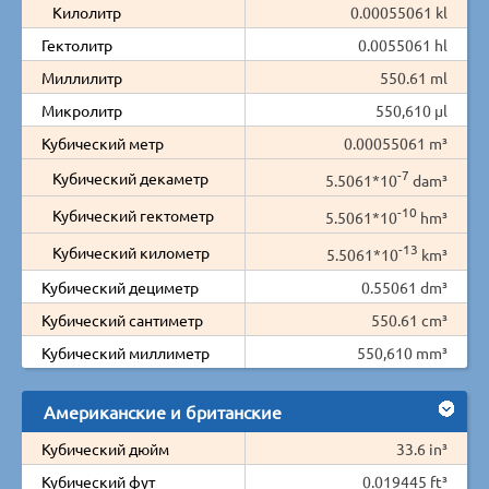
Килолитр
0.00055061 kl
Гектолитр
0.0055061 hl
Миллилитр
550.61 ml
Микролитр
550,610 µl
Кубический метр
0.00055061 m³
-7
Кубический декаметр
5.5061*10
dam³
-10
Кубический гектометр
5.5061*10
hm³
-13
Кубический километр
5.5061*10
km³
Кубический дециметр
0.55061 dm³
Кубический сантиметр
550.61 cm³
Кубический миллиметр
550,610 mm³
Американские и британские
Кубический дюйм
33.6 in³
Кубический фут
0.019445 ft³