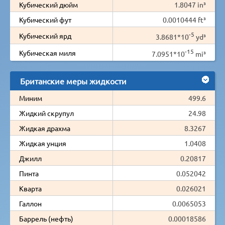
Кубический дюйм
1.8047 in³
Кубический фут
0.0010444 ft³
-5
Кубический ярд
3.8681*10
yd³
-15
Кубическая миля
7.0951*10
mi³
Британские меры жидкости
Миним
499.6
Жидкий скрупул
24.98
Жидкая драхма
8.3267
Жидкая унция
1.0408
Джилл
0.20817
Пинта
0.052042
Кварта
0.026021
Галлон
0.0065053
Баррель (нефть)
0.00018586