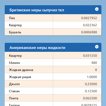
Британские меры сыпучих тел
Пек
0.0027952
Квартер
0.022362
Бушель
0.0006988
Американские меры жидкости
Квартер
0.031250
Миним
480
Жидкая драхма
8
Жидкая унция
1.0000
Джилл
0.25000
Стакан
0.12500
Пинта
0.062500
Галлон
0.0078125