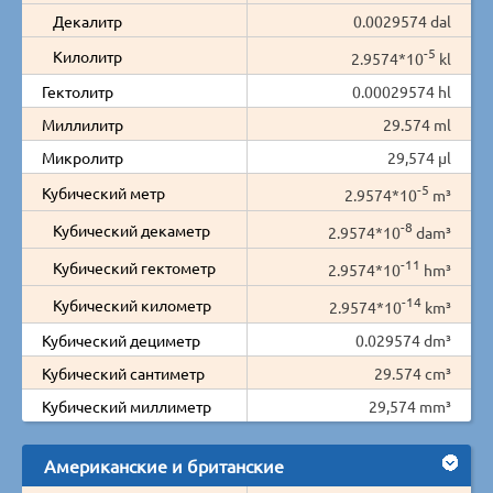
Декалитр
0.0029574 dal
-5
Килолитр
2.9574*10
kl
Гектолитр
0.00029574 hl
Миллилитр
29.574 ml
Микролитр
29,574 µl
-5
Кубический метр
2.9574*10
m³
-8
Кубический декаметр
2.9574*10
dam³
-11
Кубический гектометр
2.9574*10
hm³
-14
Кубический километр
2.9574*10
km³
Кубический дециметр
0.029574 dm³
Кубический сантиметр
29.574 cm³
Кубический миллиметр
29,574 mm³
Американские и британские