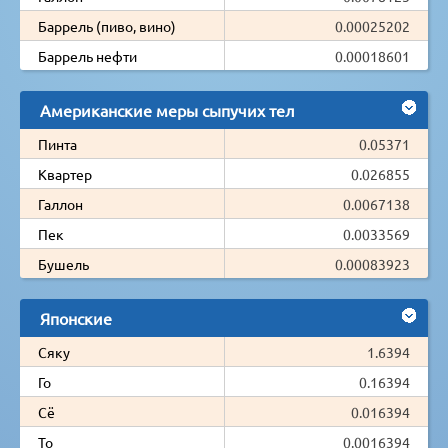
Баррель (пиво, вино)
0.00025202
Баррель нефти
0.00018601
Американские меры сыпучих тел
Пинта
0.05371
Квартер
0.026855
Галлон
0.0067138
Пек
0.0033569
Бушель
0.00083923
Японские
Сяку
1.6394
Го
0.16394
Сё
0.016394
То
0.0016394