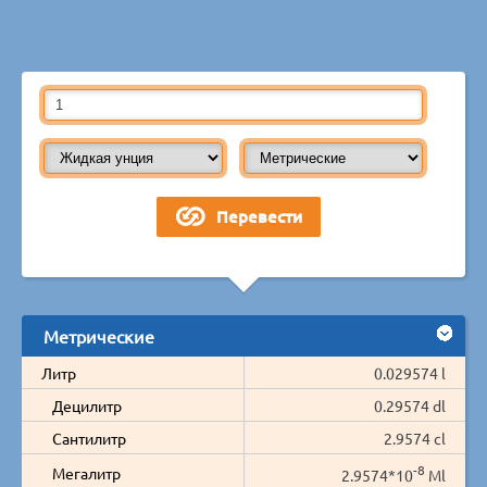
Метрические
Литр
0.029574 l
Децилитр
0.29574 dl
Сантилитр
2.9574 cl
-8
Мегалитр
2.9574*10
Ml