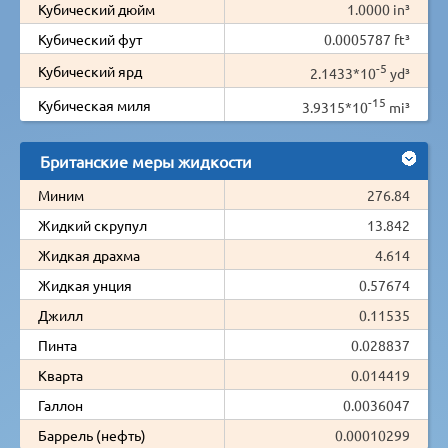
Кубический дюйм
1.0000 in³
Кубический фут
0.0005787 ft³
-5
Кубический ярд
2.1433*10
yd³
-15
Кубическая миля
3.9315*10
mi³
Британские меры жидкости
Миним
276.84
Жидкий скрупул
13.842
Жидкая драхма
4.614
Жидкая унция
0.57674
Джилл
0.11535
Пинта
0.028837
Кварта
0.014419
Галлон
0.0036047
Баррель (нефть)
0.00010299