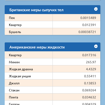
Британские меры сыпучих тел
Пек
0.0015489
Квартер
0.012391
Бушель
0.00038721
Американские меры жидкости
Квартер
0.017316
Миним
265.97
Жидкая драхма
4.4329
Жидкая унция
0.55411
Джилл
0.13853
Стакан
0.069264
Пинта
0.034632
Галлон
0.004329