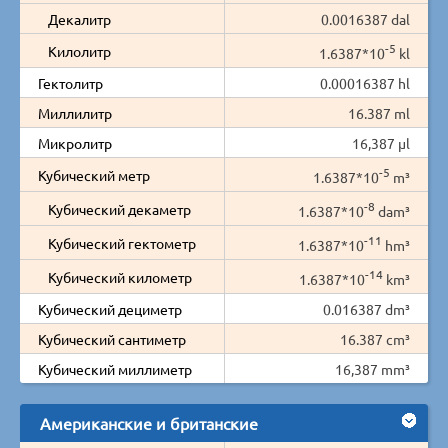
Декалитр
0.0016387 dal
-5
Килолитр
1.6387*10
kl
Гектолитр
0.00016387 hl
Миллилитр
16.387 ml
Микролитр
16,387 µl
-5
Кубический метр
1.6387*10
m³
-8
Кубический декаметр
1.6387*10
dam³
-11
Кубический гектометр
1.6387*10
hm³
-14
Кубический километр
1.6387*10
km³
Кубический дециметр
0.016387 dm³
Кубический сантиметр
16.387 cm³
Кубический миллиметр
16,387 mm³
Американские и британские