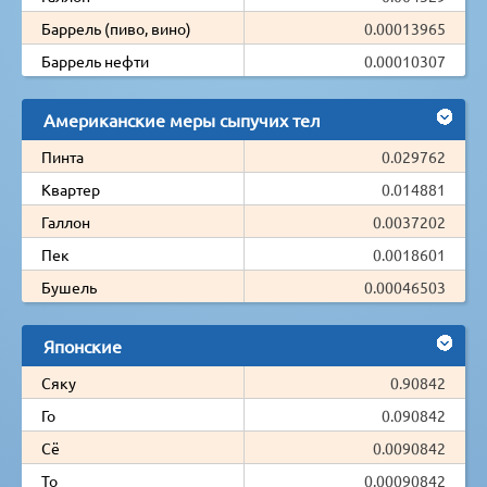
Баррель (пиво, вино)
0.00013965
Баррель нефти
0.00010307
Американские меры сыпучих тел
Пинта
0.029762
Квартер
0.014881
Галлон
0.0037202
Пек
0.0018601
Бушель
0.00046503
Японские
Сяку
0.90842
Го
0.090842
Сё
0.0090842
То
0.00090842