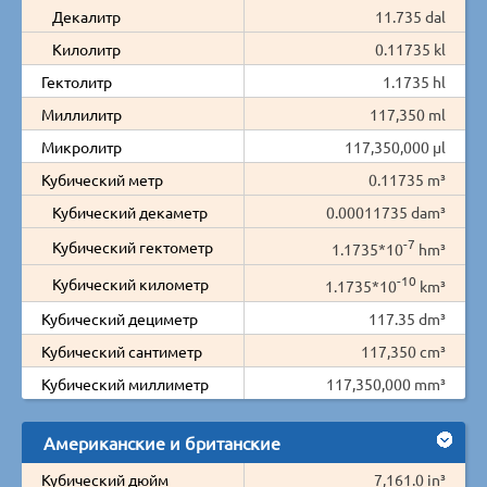
Декалитр
11.735 dal
Килолитр
0.11735 kl
Гектолитр
1.1735 hl
Миллилитр
117,350 ml
Микролитр
117,350,000 µl
Кубический метр
0.11735 m³
Кубический декаметр
0.00011735 dam³
-7
Кубический гектометр
1.1735*10
hm³
-10
Кубический километр
1.1735*10
km³
Кубический дециметр
117.35 dm³
Кубический сантиметр
117,350 cm³
Кубический миллиметр
117,350,000 mm³
Американские и британские
Кубический дюйм
7,161.0 in³