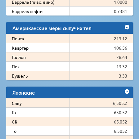
Баррель (пиво, вино)
1.0000
Баррель нефти
0.7381
Американские меры сыпучих тел
Пинта
213.12
Квартер
106.56
Галлон
26.64
Пек
13.32
Бушель
3.33
Японские
Сяку
6,505.2
Го
650.52
Сё
65.052
То
6.5052