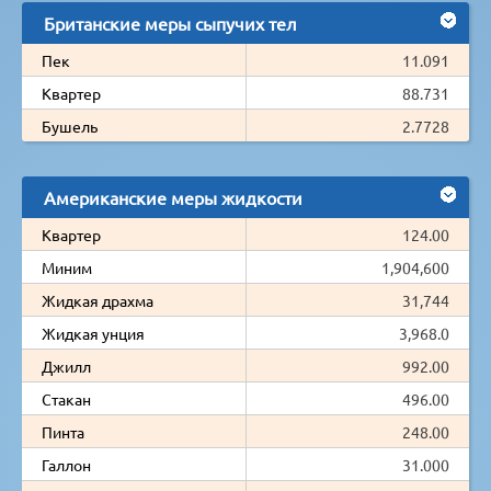
Британские меры сыпучих тел
Пек
11.091
Квартер
88.731
Бушель
2.7728
Американские меры жидкости
Квартер
124.00
Миним
1,904,600
Жидкая драхма
31,744
Жидкая унция
3,968.0
Джилл
992.00
Стакан
496.00
Пинта
248.00
Галлон
31.000