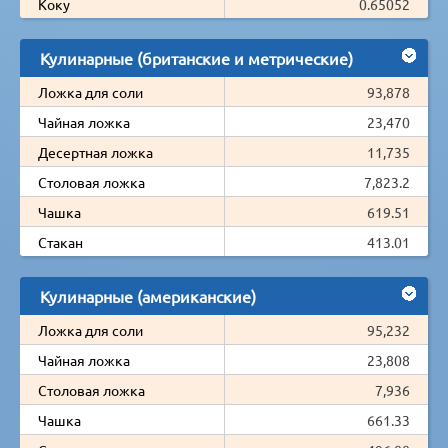
Коку
0.65052
Кулинарные (британские и метрические)
Ложка для соли
93,878
Чайная ложка
23,470
Десертная ложка
11,735
Столовая ложка
7,823.2
Чашка
619.51
Стакан
413.01
Кулинарные (американские)
Ложка для соли
95,232
Чайная ложка
23,808
Столовая ложка
7,936
Чашка
661.33