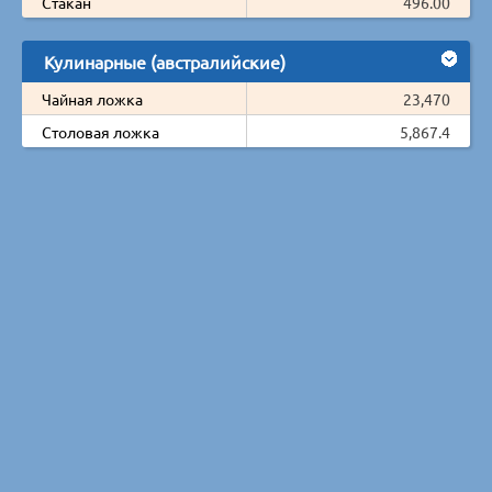
Стакан
496.00
Кулинарные (австралийские)
Чайная ложка
23,470
Столовая ложка
5,867.4