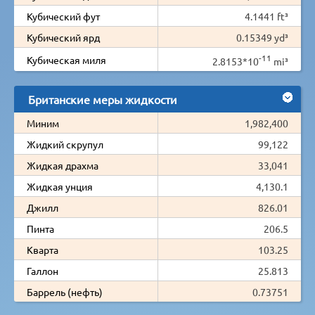
Кубический фут
4.1441 ft³
Кубический ярд
0.15349 yd³
-11
Кубическая миля
2.8153*10
mi³
Британские меры жидкости
Миним
1,982,400
Жидкий скрупул
99,122
Жидкая драхма
33,041
Жидкая унция
4,130.1
Джилл
826.01
Пинта
206.5
Кварта
103.25
Галлон
25.813
Баррель (нефть)
0.73751