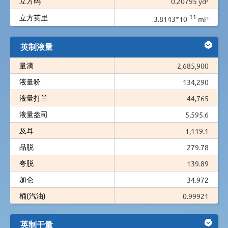
立方码
0.20795 yd³
-11
立方英里
3.8143*10
mi³
英制液量
量滴
2,685,900
液量吩
134,290
液量打兰
44,765
液量盎司
5,595.6
及耳
1,119.1
品脱
279.78
夸脱
139.89
加仑
34.972
桶(汽油)
0.99921
英制干量