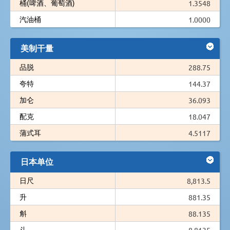
桶(啤酒、葡萄酒)
1.3548
汽油桶
1.0000
美制干量
品脱
288.75
夸特
144.37
加仑
36.093
配克
18.047
蒲式耳
4.5117
日本单位
日尺
8,813.5
升
881.35
斛
88.135
斗
8.8135