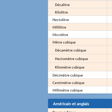
Décalitre
Kilolitre
Hectolitre
Millilitre
Microlitre
Mètre cubique
Décamètre cubique
Hectomètre cubique
Kilomètre cubique
Décimètre cubique
Centimètre cubique
Millimètre cubique
Américain et anglais
Pouce cubique