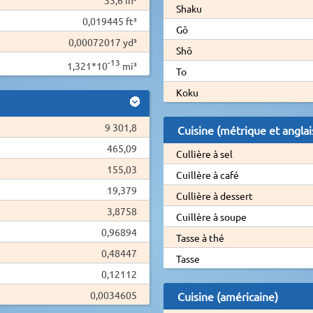
Shaku
0,019445 ft³
Gō
0,00072017 yd³
Shō
-13
1,321*10
mi³
To
Koku
9 301,8
Cuisine (métrique et anglai
465,09
Cullière à sel
155,03
Cuillère à café
19,379
Cullière à dessert
3,8758
Cuillère à soupe
0,96894
Tasse à thé
0,48447
Tasse
0,12112
0,0034605
Cuisine (américaine)