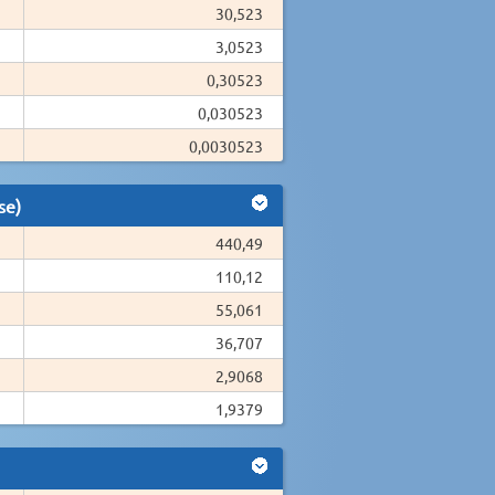
30,523
3,0523
0,30523
0,030523
0,0030523
se)
440,49
110,12
55,061
36,707
2,9068
1,9379