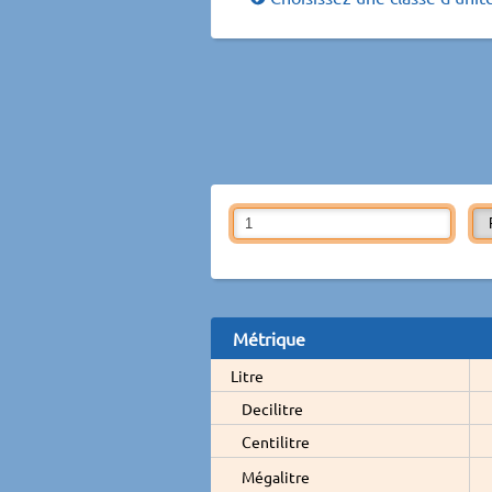
Métrique
Litre
Decilitre
Centilitre
Mégalitre