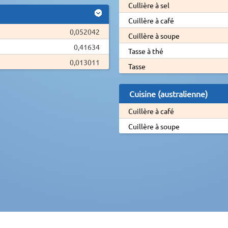
Cullière à sel
Cuillère à café
0,052042
Cuillère à soupe
0,41634
Tasse à thé
0,013011
Tasse
Cuisine (australienne)
Cuillère à café
Cuillère à soupe