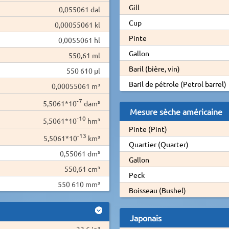
Gill
0,055061 dal
Cup
0,00055061 kl
Pinte
0,0055061 hl
Gallon
550,61 ml
Baril (bière, vin)
550 610 µl
Baril de pétrole (Petrol barrel)
0,00055061 m³
-7
5,5061*10
dam³
Mesure sèche américaine
-10
5,5061*10
hm³
Pinte (Pint)
-13
5,5061*10
km³
Quartier (Quarter)
0,55061 dm³
Gallon
550,61 cm³
Peck
550 610 mm³
Boisseau (Bushel)
Japonais
33,6 in³