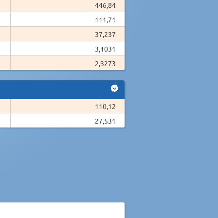
446,84
111,71
37,237
3,1031
2,3273
110,12
27,531