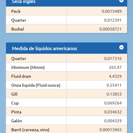
Seca inglés
Peck
0.0015489
Quarter
0.012391
Bushel
0.00038721
Medida de liquidos americanos
Quarter
0.017316
Minimum (Minim)
265.97
Fluid dram
4.4329
Onza liquida (Fluid ounce)
0.55411
Gill
0.13853
Cup
0.069264
Pinta
0.034632
Galón
0.004329
Barril (cerveza, vino)
0.00013965