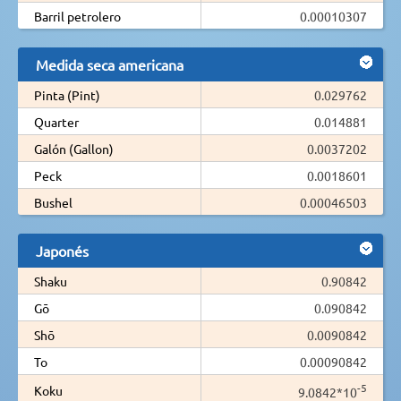
Barril petrolero
0.00010307
Medida seca americana
Pinta (Pint)
0.029762
Quarter
0.014881
Galón (Gallon)
0.0037202
Peck
0.0018601
Bushel
0.00046503
Japonés
Shaku
0.90842
Gō
0.090842
Shō
0.0090842
To
0.00090842
-5
Koku
9.0842*10