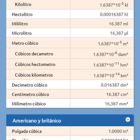
-5
Kilolitro
1.6387*10
kl
Hectolitro
0.00016387 hl
Mililitro
16.387 ml
Microlitro
16,387 µl
-5
Metro cúbico
1.6387*10
m³
-8
Cúbicos decametro
1.6387*10
dam³
-11
Cúbicos hectometro
1.6387*10
hm³
-14
Cúbicos kilometros
1.6387*10
km³
Decímetro cúbico
0.016387 dm³
Centímetro cúbico
16.387 cm³
Milímetro cúbico
16,387 mm³
Americano y británico
Pulgada cúbica
1.0000 in³