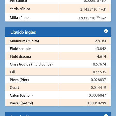
Pie cúbico
0.0005787 ft³
-5
Yarda cúbica
2.1433*10
yd³
-15
Milla cúbica
3.9315*10
mi³
Líquido inglés
Minimum (Minim)
276.84
Fluid scruple
13.842
Fluid dracma
4.614
Onza líquida (Fluid ounce)
0.57674
Gill
0.11535
Pinta (Pint)
0.028837
Quart
0.014419
Galón (Gallon)
0.0036047
Barrel (petrol)
0.00010299