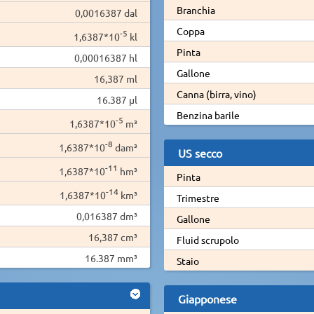
Branchia
0,0016387 dal
Coppa
-5
1,6387*10
kl
Pinta
0,00016387 hl
Gallone
16,387 ml
Canna (birra, vino)
16.387 µl
Benzina barile
-5
1,6387*10
m³
-8
1,6387*10
dam³
US secco
-11
1,6387*10
hm³
Pinta
-14
1,6387*10
km³
Trimestre
0,016387 dm³
Gallone
16,387 cm³
Fluid scrupolo
16.387 mm³
Staio
Giapponese