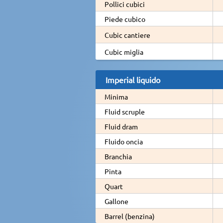
Pollici cubici
Piede cubico
Cubic cantiere
Cubic miglia
Imperial liquido
Minima
Fluid scruple
Fluid dram
Fluido oncia
Branchia
Pinta
Quart
Gallone
Barrel (benzina)