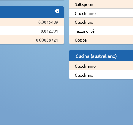
Saltspoon
Cucchiaino
0,0015489
Cucchiaio
0,012391
Tazza di tè
0,00038721
Coppa
Cucina (australiano)
Cucchiaino
Cucchiaio