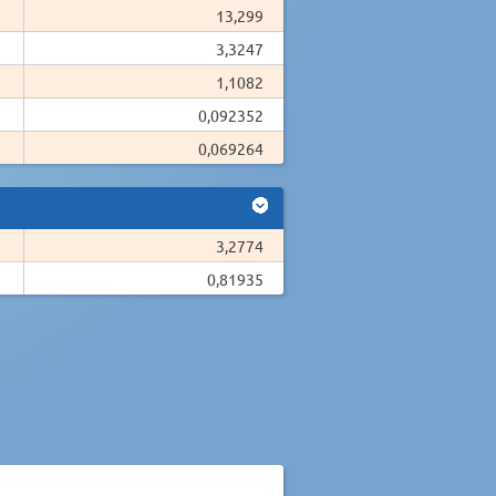
13,299
3,3247
1,1082
0,092352
0,069264
3,2774
0,81935