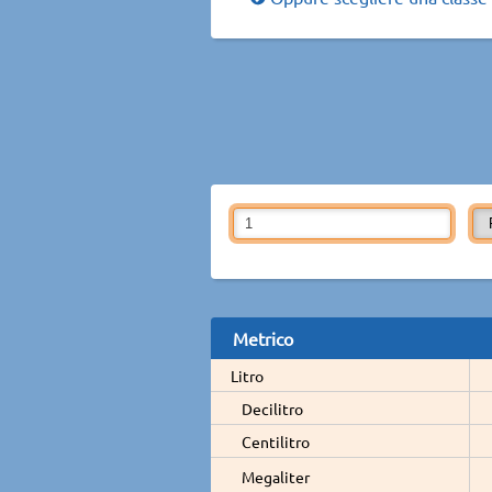
Metrico
Litro
Decilitro
Centilitro
Megaliter