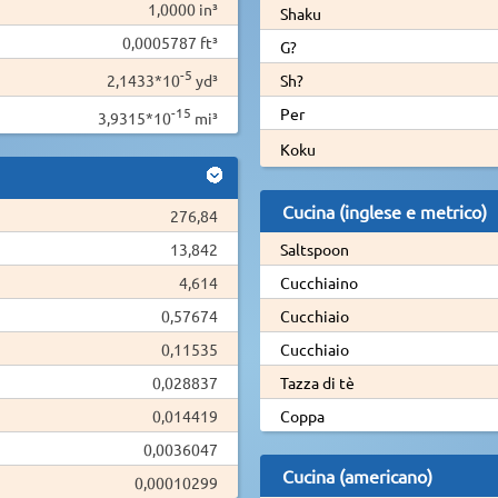
1,0000 in³
Shaku
0,0005787 ft³
G?
-5
2,1433*10
yd³
Sh?
-15
Per
3,9315*10
mi³
Koku
Cucina (inglese e metrico)
276,84
13,842
Saltspoon
4,614
Cucchiaino
0,57674
Cucchiaio
0,11535
Cucchiaio
0,028837
Tazza di tè
0,014419
Coppa
0,0036047
Cucina (americano)
0,00010299