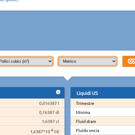
Liquidi US
0,016387 l
Trimestre
0,16387 dl
Minima
1,6387 cl
Fluid dram
-8
Fluido oncia
1,6387*10
Ml