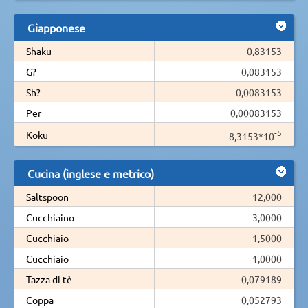
Giapponese
Shaku
0,83153
G?
0,083153
Sh?
0,0083153
Per
0,00083153
-5
Koku
8,3153*10
Cucina (inglese e metrico)
Saltspoon
12,000
Cucchiaino
3,0000
Cucchiaio
1,5000
Cucchiaio
1,0000
Tazza di tè
0,079189
Coppa
0,052793