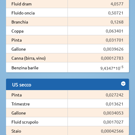
Fluid dram
4,0577
Fluido oncia
0,50721
Branchia
0,1268
Coppa
0,063401
Pinta
0,031701
Gallone
0,0039626
Canna (birra, vino)
0,00012783
-5
Benzina barile
9,4347*10
US secco
Pinta
0,027242
Trimestre
0,013621
Gallone
0,0034053
Fluid scrupolo
0,0017027
Staio
0,00042566