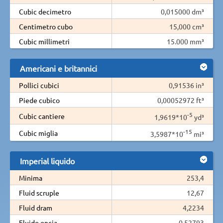
Cubic decimetro
0,015000 dm³
Centimetro cubo
15,000 cm³
Cubic millimetri
15.000 mm³
Americani e britannici
Pollici cubici
0,91536 in³
Piede cubico
0,00052972 ft³
-5
Cubic cantiere
1,9619*10
yd³
-15
Cubic miglia
3,5987*10
mi³
Imperial liquido
Minima
253,4
Fluid scruple
12,67
Fluid dram
4,2234
Fluido oncia
0,52793