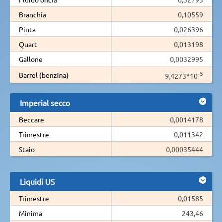
Branchia
0,10559
Pinta
0,026396
Quart
0,013198
Gallone
0,0032995
-5
Barrel (benzina)
9,4273*10
Imperial secco
Beccare
0,0014178
Trimestre
0,011342
Staio
0,00035444
Liquidi US
Trimestre
0,01585
Minima
243,46