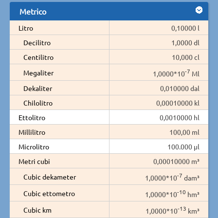
Metrico
Litro
0,10000 l
Decilitro
1,0000 dl
Centilitro
10,000 cl
-7
Megaliter
1,0000*10
Ml
Dekaliter
0,010000 dal
Chilolitro
0,00010000 kl
Ettolitro
0,0010000 hl
Millilitro
100,00 ml
Microlitro
100.000 µl
Metri cubi
0,00010000 m³
-7
Cubic dekameter
1,0000*10
dam³
-10
Cubic ettometro
1,0000*10
hm³
-13
Cubic km
1,0000*10
km³