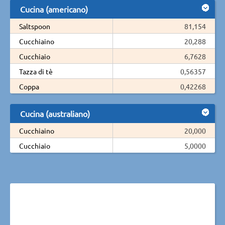
Cucina (americano)
Saltspoon
81,154
Cucchiaino
20,288
Cucchiaio
6,7628
Tazza di tè
0,56357
Coppa
0,42268
Cucina (australiano)
Cucchiaino
20,000
Cucchiaio
5,0000