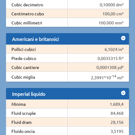
Cubic decimetro
0,10000 dm³
Centimetro cubo
100,00 cm³
Cubic millimetri
100.000 mm³
Americani e britannici
Pollici cubici
6,1024 in³
Piede cubico
0,0035315 ft³
Cubic cantiere
0,0001308 yd³
-14
Cubic miglia
2,3991*10
mi³
Imperial liquido
Minima
1.689,4
Fluid scruple
84,468
Fluid dram
28,156
Fluido oncia
3,5195