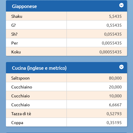
Giapponese
Shaku
5,5435
G?
0,55435
Sh?
0,055435
Per
0,0055435
Koku
0,00055435
Cucina (inglese e metrico)
Saltspoon
80,000
Cucchiaino
20,000
Cucchiaio
10,000
Cucchiaio
6,6667
Tazza di tè
0,52793
Coppa
0,35195