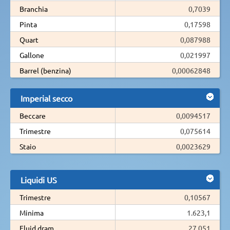
Branchia
0,7039
Pinta
0,17598
Quart
0,087988
Gallone
0,021997
Barrel (benzina)
0,00062848
Imperial secco
Beccare
0,0094517
Trimestre
0,075614
Staio
0,0023629
Liquidi US
Trimestre
0,10567
Minima
1.623,1
Fluid dram
27,051