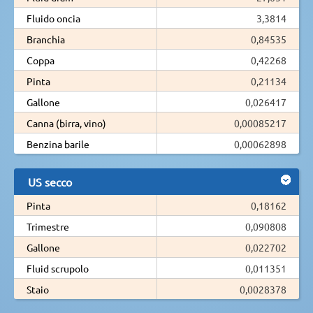
Fluido oncia
3,3814
Branchia
0,84535
Coppa
0,42268
Pinta
0,21134
Gallone
0,026417
Canna (birra, vino)
0,00085217
Benzina barile
0,00062898
US secco
Pinta
0,18162
Trimestre
0,090808
Gallone
0,022702
Fluid scrupolo
0,011351
Staio
0,0028378