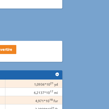
21
1,0936*10
yd
17
6,2137*10
mi
18
4,971*10
fur
21
3,2808*10
ft