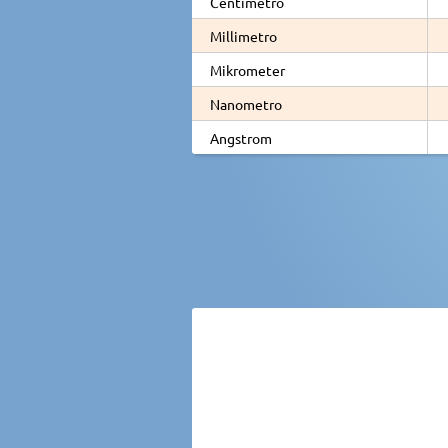
Centimetro
Millimetro
Mikrometer
Nanometro
Angstrom