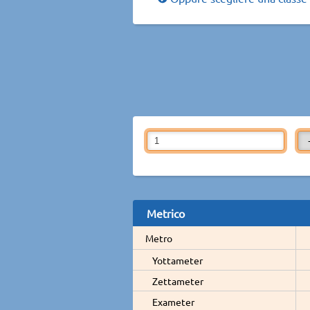
Metrico
Metro
Yottameter
Zettameter
Exameter