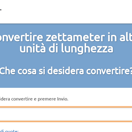
nvertire zettameter in al
unità di lunghezza
Che cosa si desidera convertire
sidera convertire e premere Invio.
di quote: