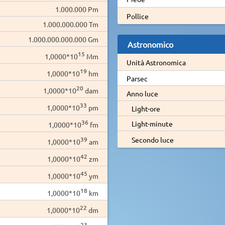
1.000.000 Pm
Pollice
1.000.000.000 Tm
1.000.000.000.000 Gm
Astronomico
15
1,0000*10
Mm
Unità Astronomica
19
1,0000*10
hm
Parsec
20
1,0000*10
dam
Anno luce
33
1,0000*10
pm
Light-ore
36
Light-minute
1,0000*10
fm
39
Secondo luce
1,0000*10
am
42
1,0000*10
zm
45
1,0000*10
ym
18
1,0000*10
km
22
1,0000*10
dm
23