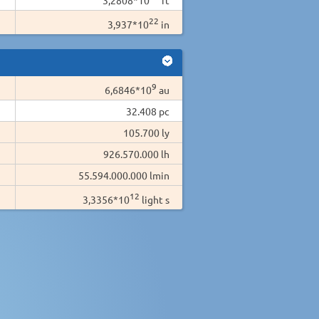
22
3,937*10
in
9
6,6846*10
au
32.408 pc
105.700 ly
926.570.000 lh
55.594.000.000 lmin
12
3,3356*10
light s