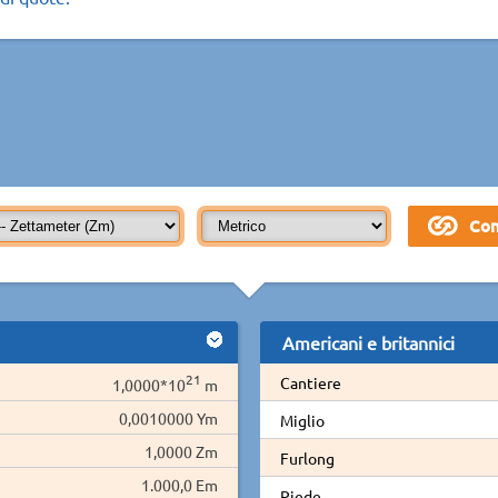
Americani e britannici
21
Cantiere
1,0000*10
m
0,0010000 Ym
Miglio
1,0000 Zm
Furlong
1.000,0 Em
Piede