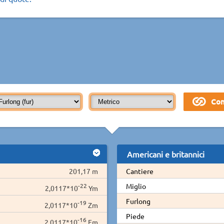
Americani e britannici
201,17 m
Cantiere
-22
Miglio
2,0117*10
Ym
Furlong
-19
2,0117*10
Zm
Piede
-16
2,0117*10
Em