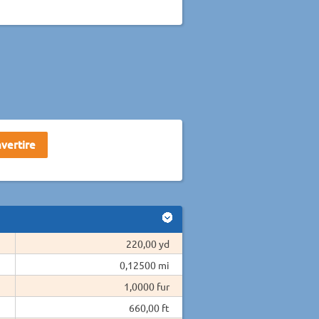
220,00 yd
0,12500 mi
1,0000 fur
660,00 ft