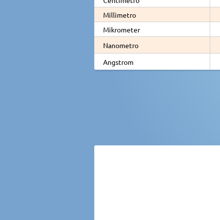
Millimetro
Mikrometer
Nanometro
Angstrom