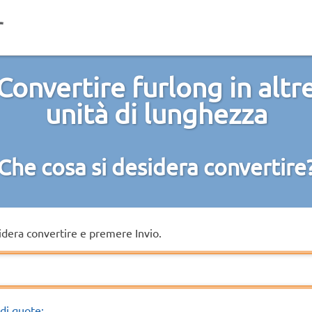
Convertire furlong in altr
unità di lunghezza
Che cosa si desidera convertire
sidera convertire e premere Invio.
di quote: