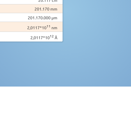
201.170 mm
201.170.000 µm
11
2,0117*10
nm
12
2,0117*10
Å