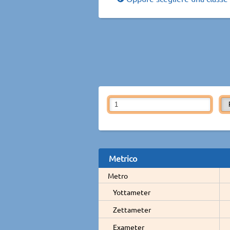
Metrico
Metro
Yottameter
Zettameter
Exameter