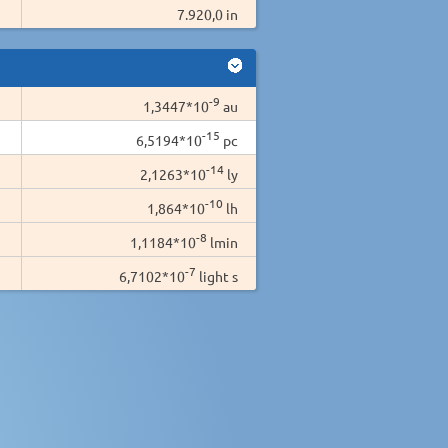
7.920,0 in
-9
1,3447*10
au
-15
6,5194*10
pc
-14
2,1263*10
ly
-10
1,864*10
lh
-8
1,1184*10
lmin
-7
6,7102*10
light s