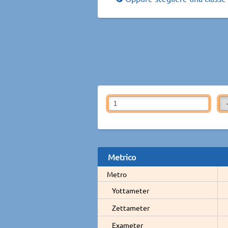
Metrico
Metro
Yottameter
Zettameter
Exameter