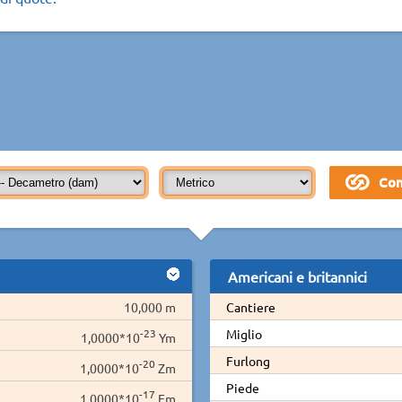
Americani e britannici
10,000 m
Cantiere
-23
Miglio
1,0000*10
Ym
Furlong
-20
1,0000*10
Zm
Piede
-17
1,0000*10
Em