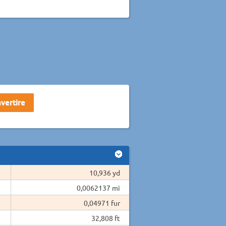
10,936 yd
0,0062137 mi
0,04971 fur
32,808 ft