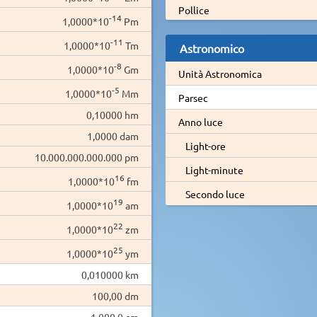
Pollice
-14
1,0000*10
Pm
-11
1,0000*10
Tm
Astronomico
-8
1,0000*10
Gm
Unità Astronomica
-5
1,0000*10
Mm
Parsec
0,10000 hm
Anno luce
1,0000 dam
Light-ore
10.000.000.000.000 pm
Light-minute
16
1,0000*10
fm
Secondo luce
19
1,0000*10
am
22
1,0000*10
zm
25
1,0000*10
ym
0,010000 km
100,00 dm
1.000,0 cm