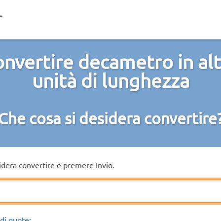
nvertire decametro in al
unità di lunghezza
Che cosa si desidera convertire
sidera convertire e premere Invio.
di quote: