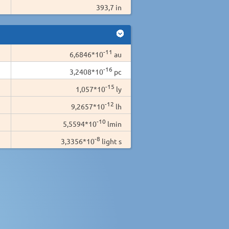
393,7 in
-11
6,6846*10
au
-16
3,2408*10
pc
-15
1,057*10
ly
-12
9,2657*10
lh
-10
5,5594*10
lmin
-8
3,3356*10
light s