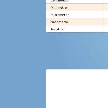
Millimetro
Mikrometer
Nanometro
Angstrom