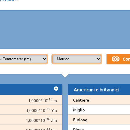
Americani e britannici
-15
Cantiere
1,0000*10
m
-39
Miglio
1,0000*10
Ym
-36
Furlong
1,0000*10
Zm
-33
Piede
1,0000*10
Em