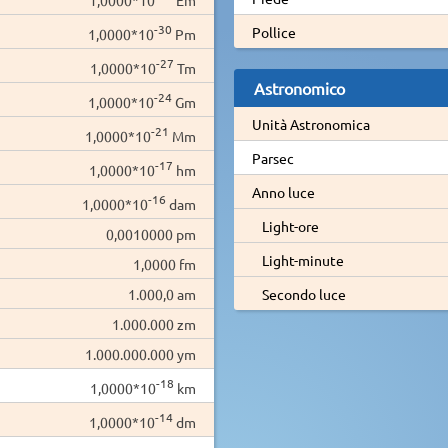
-30
Pollice
1,0000*10
Pm
-27
1,0000*10
Tm
Astronomico
-24
1,0000*10
Gm
Unità Astronomica
-21
1,0000*10
Mm
Parsec
-17
1,0000*10
hm
Anno luce
-16
1,0000*10
dam
Light-ore
0,0010000 pm
Light-minute
1,0000 fm
1.000,0 am
Secondo luce
1.000.000 zm
1.000.000.000 ym
-18
1,0000*10
km
-14
1,0000*10
dm