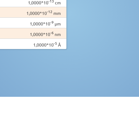
-13
1,0000*10
cm
-12
1,0000*10
mm
-9
1,0000*10
µm
-6
1,0000*10
nm
-5
1,0000*10
Å