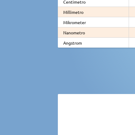
Centimetro
Millimetro
Mikrometer
Nanometro
Angstrom