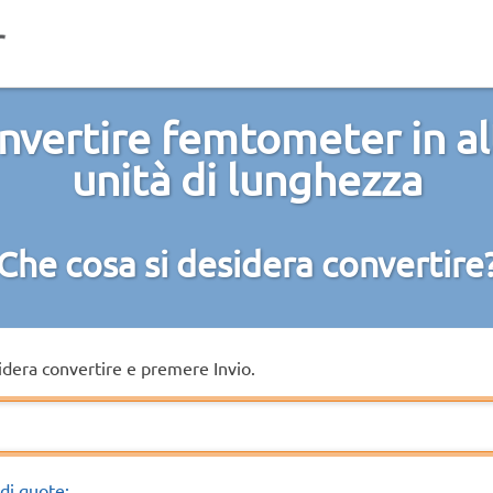
nvertire femtometer in al
unità di lunghezza
Che cosa si desidera convertire
sidera convertire e premere Invio.
di quote: