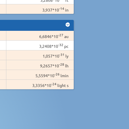
-14
3,937*10
in
-27
6,6846*10
au
-32
3,2408*10
pc
-31
1,057*10
ly
-28
9,2657*10
lh
-26
5,5594*10
lmin
-24
3,3356*10
light s