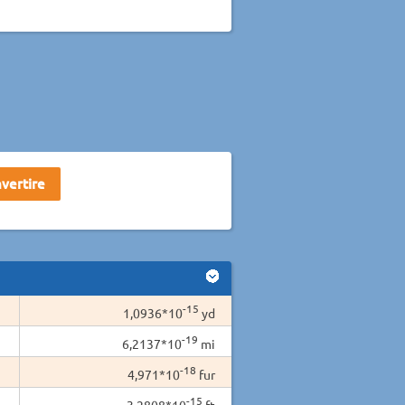
-15
1,0936*10
yd
-19
6,2137*10
mi
-18
4,971*10
fur
-15
3,2808*10
ft