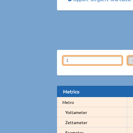
Metrico
Metro
Yottameter
Zettameter
Exameter