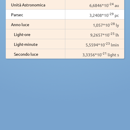
-24
Unità Astronomica
6,6846*10
au
-29
Parsec
3,2408*10
pc
-28
Anno luce
1,057*10
ly
-25
Light-ore
9,2657*10
lh
-23
Light-minute
5,5594*10
lmin
-21
Secondo luce
3,3356*10
light s