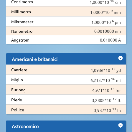
-10
Centimetro
1,0000*10
cm
-9
Millimetro
1,0000*10
mm
-6
Mikrometer
1,0000*10
µm
Nanometro
0,0010000 nm
Angstrom
0,010000 Å
Americani e britannici
-12
Cantiere
1,0936*10
yd
-16
Miglio
6,2137*10
mi
-15
Furlong
4,971*10
fur
-12
Piede
3,2808*10
ft
-11
Pollice
3,937*10
in
Astronomico