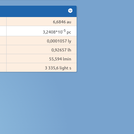
6,6846 au
-5
3,2408*10
pc
0,0001057 ly
0,92657 lh
55,594 lmin
3 335,6 light s