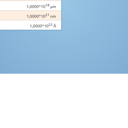
18
1,0000*10
µm
21
1,0000*10
nm
22
1,0000*10
Å