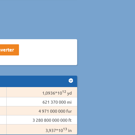
12
1,0936*10
yd
621 370 000 mi
4 971 000 000 fur
3 280 800 000 000 ft
13
3,937*10
in