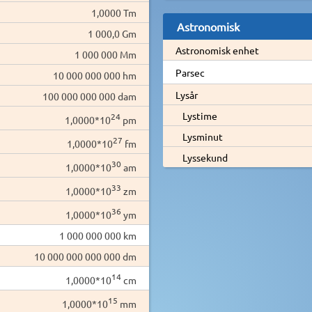
1,0000 Tm
Astronomisk
1 000,0 Gm
Astronomisk enhet
1 000 000 Mm
Parsec
10 000 000 000 hm
Lysår
100 000 000 000 dam
Lystime
24
1,0000*10
pm
Lysminut
27
1,0000*10
fm
Lyssekund
30
1,0000*10
am
33
1,0000*10
zm
36
1,0000*10
ym
1 000 000 000 km
10 000 000 000 000 dm
14
1,0000*10
cm
15
1,0000*10
mm