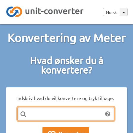
Norsk
Konvertering av Meter
Hvad ønsker du å
konvertere?
Indskriv hvad du vil konvertere og tryk tilbage.