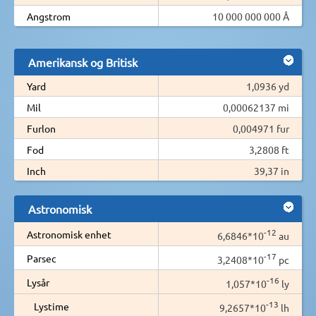
Angstrom
10 000 000 000 Å
Amerikansk og Britisk
Yard
1,0936 yd
Mil
0,00062137 mi
Furlon
0,004971 fur
Fod
3,2808 ft
Inch
39,37 in
Astronomisk
-12
Astronomisk enhet
6,6846*10
au
-17
Parsec
3,2408*10
pc
-16
Lysår
1,057*10
ly
-13
Lystime
9,2657*10
lh