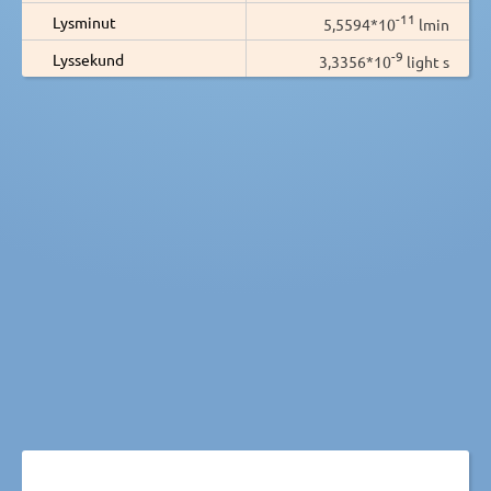
-11
Lysminut
5,5594*10
lmin
-9
Lyssekund
3,3356*10
light s