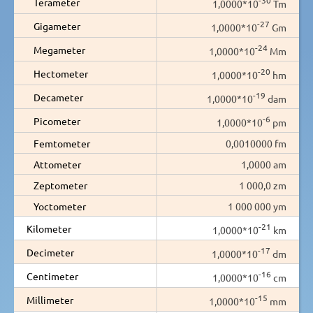
Terameter
1,0000*10
Tm
-27
Gigameter
1,0000*10
Gm
-24
Megameter
1,0000*10
Mm
-20
Hectometer
1,0000*10
hm
-19
Decameter
1,0000*10
dam
-6
Picometer
1,0000*10
pm
Femtometer
0,0010000 fm
Attometer
1,0000 am
Zeptometer
1 000,0 zm
Yoctometer
1 000 000 ym
-21
Kilometer
1,0000*10
km
-17
Decimeter
1,0000*10
dm
-16
Centimeter
1,0000*10
cm
-15
Millimeter
1,0000*10
mm