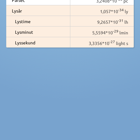
3,2408*10
pc
-34
Lysår
1,057*10
ly
-31
Lystime
9,2657*10
lh
-29
Lysminut
5,5594*10
lmin
-27
Lyssekund
3,3356*10
light s