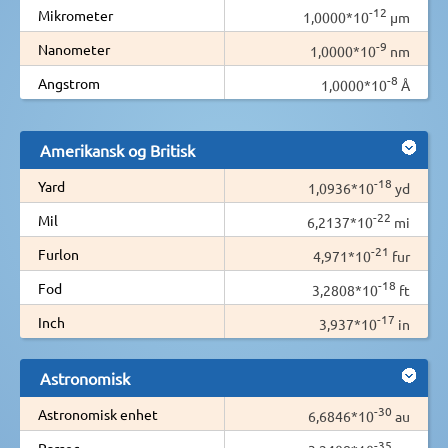
-12
Mikrometer
1,0000*10
µm
-9
Nanometer
1,0000*10
nm
-8
Angstrom
1,0000*10
Å
Amerikansk og Britisk
-18
Yard
1,0936*10
yd
-22
Mil
6,2137*10
mi
-21
Furlon
4,971*10
fur
-18
Fod
3,2808*10
ft
-17
Inch
3,937*10
in
Astronomisk
-30
Astronomisk enhet
6,6846*10
au
-35
Parsec