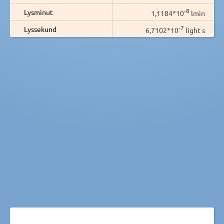
-8
Lysminut
1,1184*10
lmin
-7
Lyssekund
6,7102*10
light s