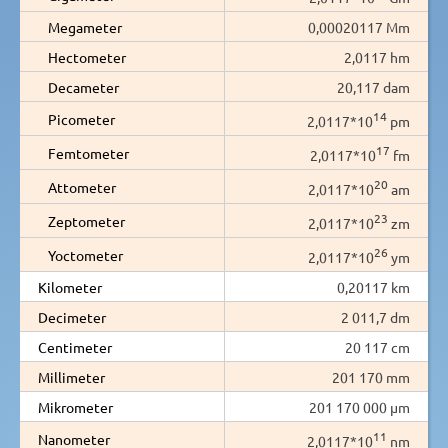
Megameter
0,00020117 Mm
Hectometer
2,0117 hm
Decameter
20,117 dam
14
Picometer
2,0117*10
pm
17
Femtometer
2,0117*10
fm
20
Attometer
2,0117*10
am
23
Zeptometer
2,0117*10
zm
26
Yoctometer
2,0117*10
ym
Kilometer
0,20117 km
Decimeter
2 011,7 dm
Centimeter
20 117 cm
Millimeter
201 170 mm
Mikrometer
201 170 000 µm
11
Nanometer
2,0117*10
nm