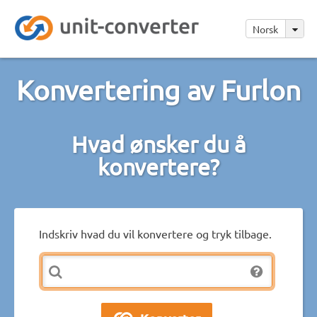
Norsk
Konvertering av Furlon
Hvad ønsker du å
konvertere?
Indskriv hvad du vil konvertere og tryk tilbage.