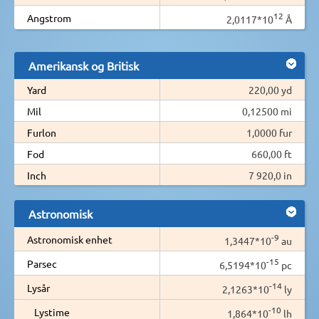
12
Angstrom
2,0117*10
Å
Amerikansk og Britisk
Yard
220,00 yd
Mil
0,12500 mi
Furlon
1,0000 fur
Fod
660,00 ft
Inch
7 920,0 in
Astronomisk
-9
Astronomisk enhet
1,3447*10
au
-15
Parsec
6,5194*10
pc
-14
Lysår
2,1263*10
ly
-10
Lystime
1,864*10
lh